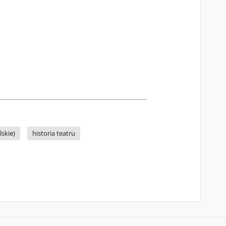
skie)
historia teatru