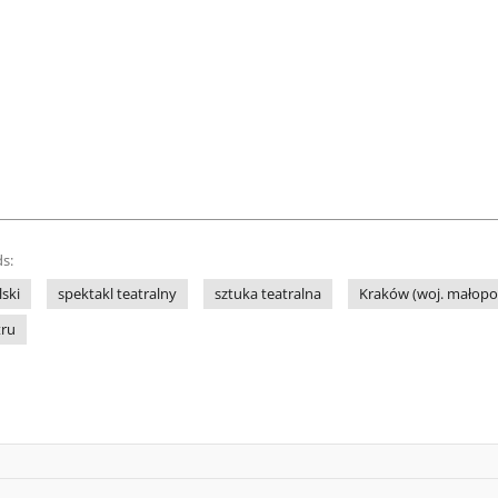
s:
lski
spektakl teatralny
sztuka teatralna
Kraków (woj. małopol
tru