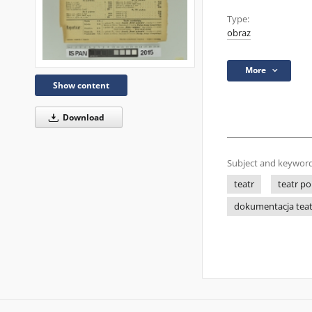
Type:
obraz
More
Show content
Download
Subject and keyword
teatr
teatr po
dokumentacja tea