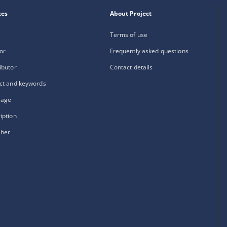
xes
About Project
Terms of use
or
Frequently asked questions
ibutor
Contact details
ct and keywords
rage
iption
sher