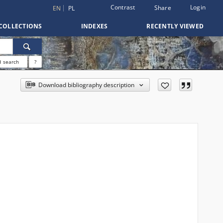
Contrast
Login
Share
EN
PL
COLLECTIONS
INDEXES
RECENTLY VIEWED
 search
?
Download bibliography description