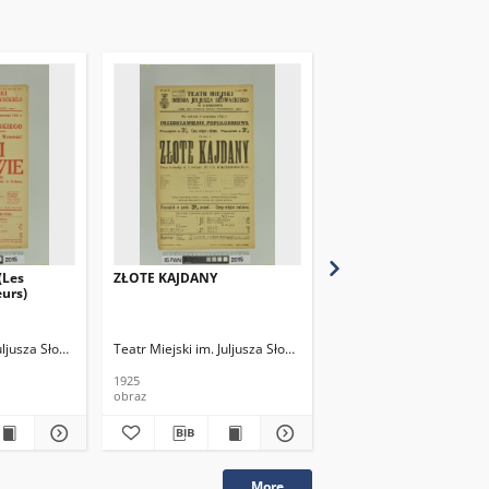
Les
ZŁOTE KAJDANY
UCIEKŁA MI
urs)
PRZEPIÓRECZKA…
Juljusza Słowackiego
Teatr Miejski im. Juljusza Słowackiego
Teatr Miejski im. Juljus
1925
9284
obraz
obraz
More