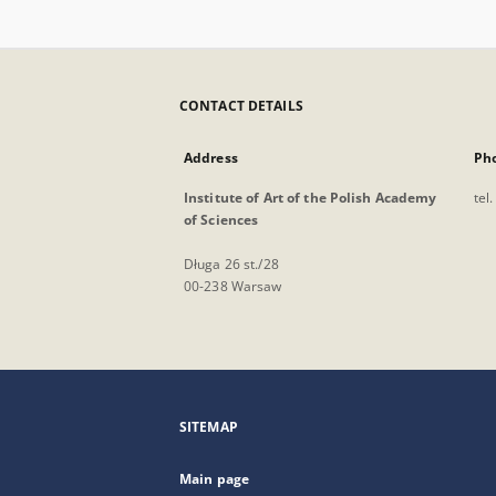
CONTACT DETAILS
Address
Ph
Institute of Art of the Polish Academy
tel
of Sciences
Długa 26 st./28
00-238 Warsaw
SITEMAP
Main page