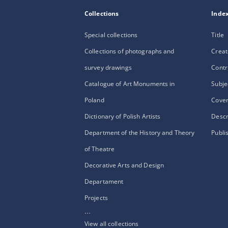
Collections
Inde
Special collections
Title
Collections of photographs and
Creat
survey drawings
Contr
Catalogue of Art Monuments in
Subje
Poland
Cove
Dictionary of Polish Artists
Descr
Department of the History and Theory
Publi
of Theatre
Decorative Arts and Design
Departament
Projects
...
View all collections