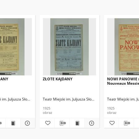
DANY
ZŁOTE KAJDANY
NOWI PANOWIE (
Nouveaux Messie
i im. Juljusza Słowackiego
Teatr Miejski im. Juljusza Słowackiego
Teatr Miejski im. 
1925
1925
obraz
obraz