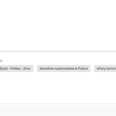
s:
Żydzi - Polska - 20 w.
zbrodnie nazistowskie w Polsce
ofiary terro