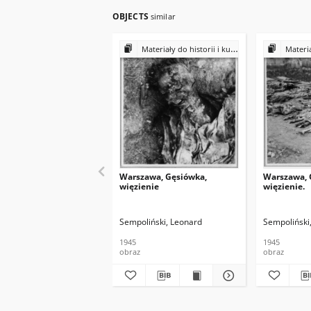
OBJECTS
similar
Materiały do historii i kultury Żydów polskich
Materiały do 
Warszawa, Gęsiówka,
Warszawa, 
więzienie
więzienie.
Sempoliński, Leonard
Sempoliński
1945
1945
obraz
obraz