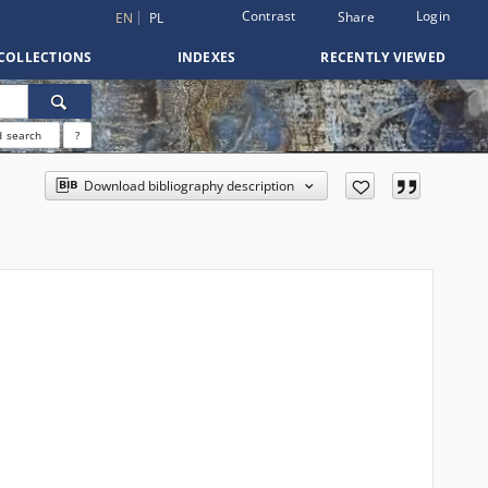
Contrast
Login
Share
EN
PL
COLLECTIONS
INDEXES
RECENTLY VIEWED
 search
?
Download bibliography description