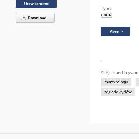
Show content
Type:
obraz
Download
More
Subject and keyword
martyrologia
zagłada Żydów