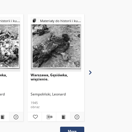
ultury Żydów polskich
Materiały do historii i kultury Żydów polskich
Materiały do historii i kultury Żydów
wka,
Warszawa, Gęsiówka,
Warszawa, Gęsiówka,
więzienie.
więzienie.
ard
Sempoliński, Leonard
Sempoliński, Leonard
1945
1945
obraz
obraz
More