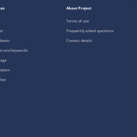
xes
About Project
Terms of use
or
Frequently asked questions
ibutor
Contact details
ct and keywords
rage
iption
sher