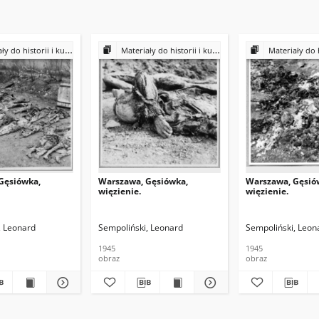
historii i kultury Żydów polskich
Materiały do historii i kultury Żydów polskich
Materiały do historii i k
Gęsiówka,
Warszawa, Gęsiówka,
Warszawa, Gęsió
więzienie.
więzienie.
, Leonard
Sempoliński, Leonard
Sempoliński, Leon
1945
1945
obraz
obraz