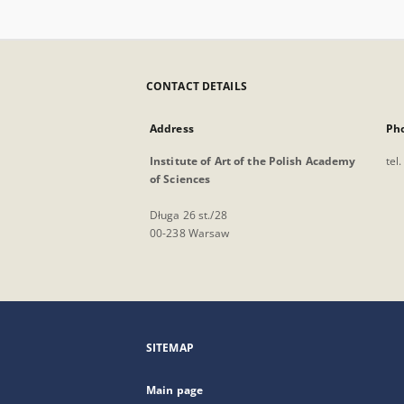
CONTACT DETAILS
Address
Ph
Institute of Art of the Polish Academy
tel
of Sciences
Długa 26 st./28
00-238 Warsaw
SITEMAP
Main page