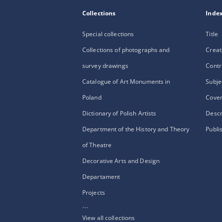
Collections
Inde
Special collections
Title
Collections of photographs and
Creat
survey drawings
Contr
Catalogue of Art Monuments in
Subje
Poland
Cove
Dictionary of Polish Artists
Descr
Department of the History and Theory
Publi
of Theatre
Decorative Arts and Design
Departament
Projects
...
View all collections