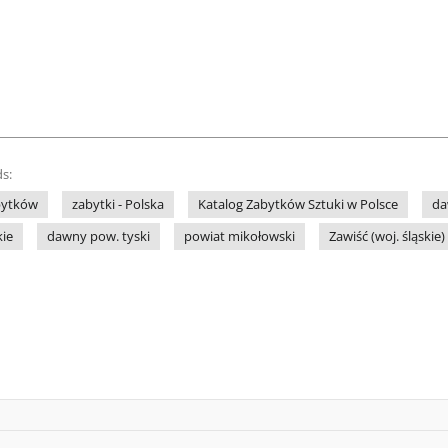
s:
bytków
zabytki - Polska
Katalog Zabytków Sztuki w Polsce
da
ie
dawny pow. tyski
powiat mikołowski
Zawiść (woj. śląskie)