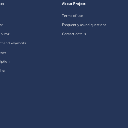
xes
About Project
Terms of use
or
Frequently asked questions
ibutor
Contact details
ct and keywords
rage
iption
sher