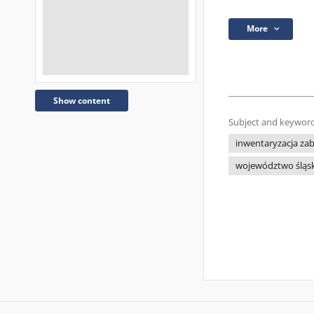
More
Show content
Subject and keyword
inwentaryzacja za
województwo śląsk