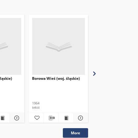
ląskie)
Borowa Wieś (woj. śląskie)
Woszczyce (woj. śląskie
1964
1964
tekst
tekst
More