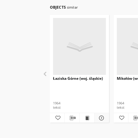
OBJECTS
similar
Łaziska Górne (woj. śląskie)
Mikołów (wo
1964
1964
tekst
tekst