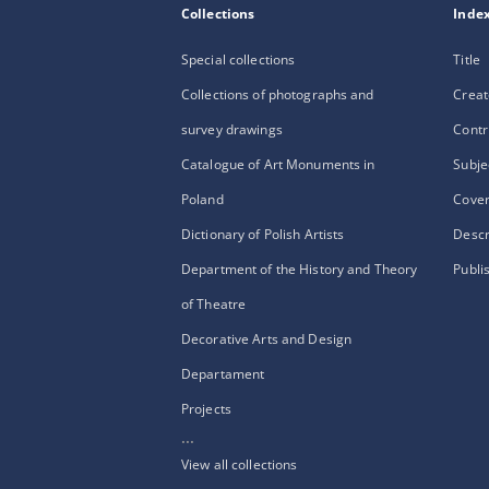
Collections
Inde
Special collections
Title
Collections of photographs and
Creat
survey drawings
Contr
Catalogue of Art Monuments in
Subje
Poland
Cove
Dictionary of Polish Artists
Descr
Department of the History and Theory
Publi
of Theatre
Decorative Arts and Design
Departament
Projects
...
View all collections