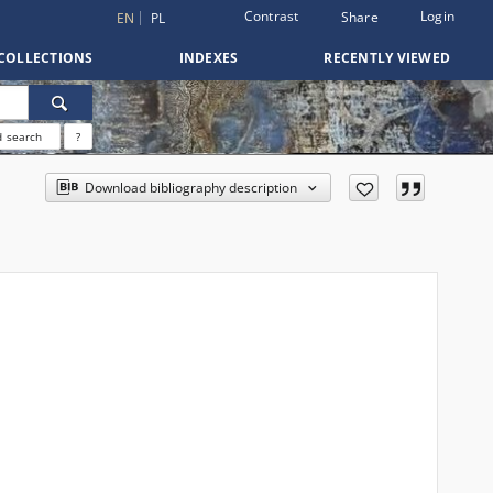
Contrast
Login
Share
EN
PL
COLLECTIONS
INDEXES
RECENTLY VIEWED
 search
?
Download bibliography description