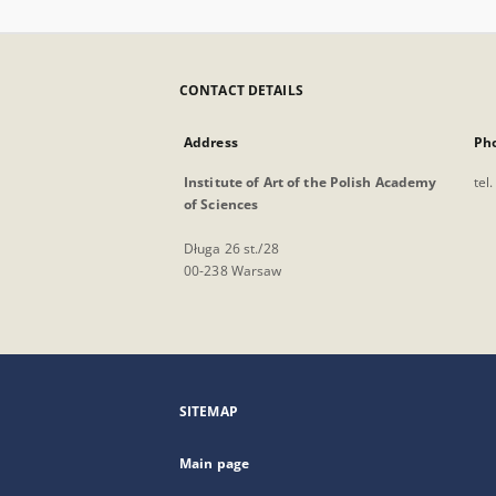
CONTACT DETAILS
Address
Ph
Institute of Art of the Polish Academy
tel
of Sciences
Długa 26 st./28
00-238 Warsaw
SITEMAP
Main page