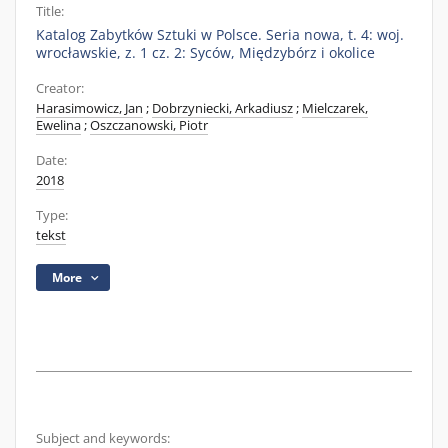
Title:
Katalog Zabytków Sztuki w Polsce. Seria nowa, t. 4: woj.
wrocławskie, z. 1 cz. 2: Syców, Międzybórz i okolice
Creator:
Harasimowicz, Jan
;
Dobrzyniecki, Arkadiusz
;
Mielczarek,
Ewelina
;
Oszczanowski, Piotr
Date:
2018
Type:
tekst
More
Subject and keywords: