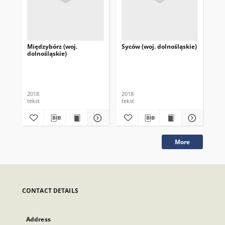
Międzybórz (woj.
Syców (woj. dolnośląskie)
Ka
dolnośląskie)
w P
woj
pow
Koł
2018
2018
201
tekst
tekst
tek
More
CONTACT DETAILS
Address