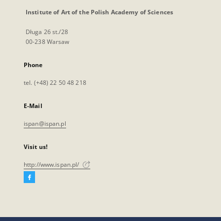
Institute of Art of the Polish Academy of Sciences
Długa 26 st./28
00-238 Warsaw
Phone
tel. (+48) 22 50 48 218
E-Mail
ispan@ispan.pl
Visit us!
http://www.ispan.pl/
Facebook
External
link,
will
open