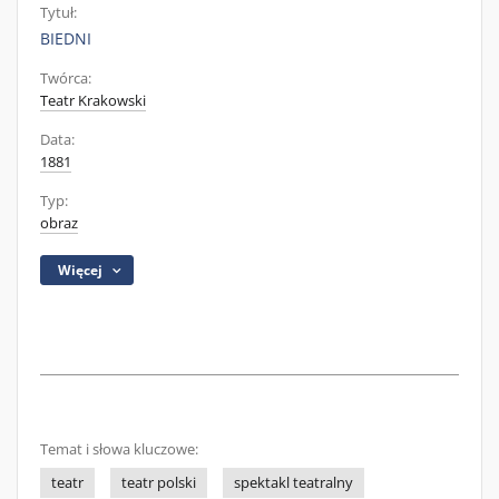
Tytuł:
BIEDNI
Twórca:
Teatr Krakowski
Data:
1881
Typ:
obraz
Więcej
Temat i słowa kluczowe:
teatr
teatr polski
spektakl teatralny