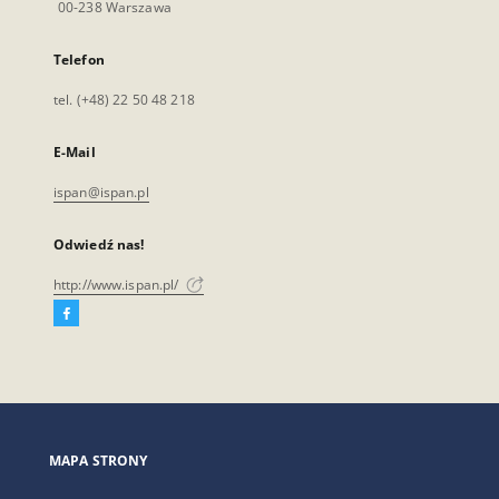
00-238 Warszawa
Telefon
tel. (+48) 22 50 48 218
E-Mail
ispan@ispan.pl
Odwiedź nas!
http://www.ispan.pl/
Facebook
Link
zewnętrzny,
otworzy
się
w
nowej
MAPA STRONY
karcie