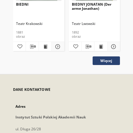
BIEDNI
BIEDNY JONATAN (Der
BI
arme Jonathan)
ar
Teatr Krakowski
Teatr Lwowski
Tea
1881
1892
189
obraz
obraz
obr
Więcej
DANE KONTAKTOWE
Adres
Instytut Sztuki Polskiej Akademii Nauk
ul. Długa 26/28