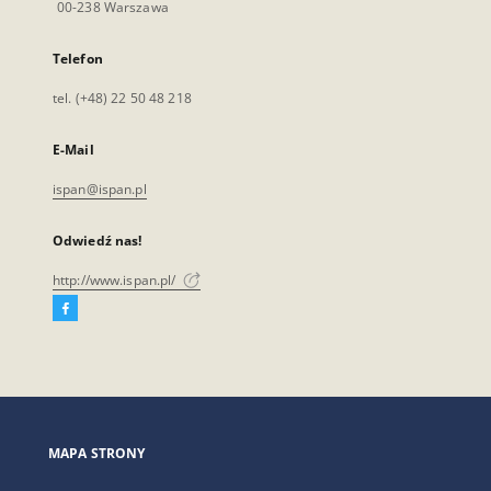
00-238 Warszawa
Telefon
tel. (+48) 22 50 48 218
E-Mail
ispan@ispan.pl
Odwiedź nas!
http://www.ispan.pl/
Facebook
Link
zewnętrzny,
otworzy
się
w
nowej
MAPA STRONY
karcie