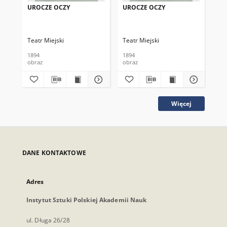
UROCZE OCZY
UROCZE OCZY
ZE
Teatr Miejski
Teatr Miejski
Tea
1894
1894
189
obraz
obraz
obr
Więcej
DANE KONTAKTOWE
Adres
Instytut Sztuki Polskiej Akademii Nauk
ul. Długa 26/28