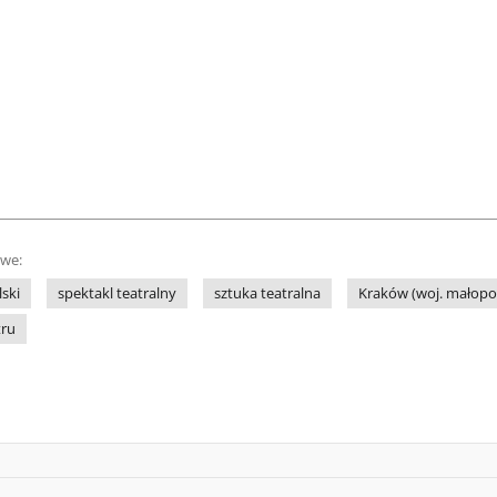
owe:
lski
spektakl teatralny
sztuka teatralna
Kraków (woj. małopol
tru