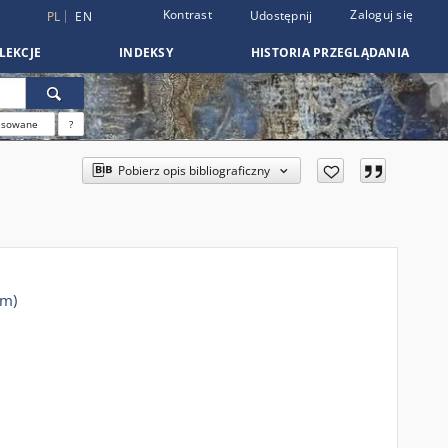
Kontrast
Zaloguj się
Udostępnij
PL
EN
LEKCJE
INDEKSY
HISTORIA PRZEGLĄDANIA
nsowane
?
Pobierz opis bibliograficzny
im)