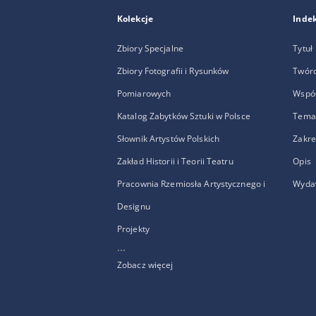
Kolekcje
Inde
Zbiory Specjalne
Tytuł
Zbiory Fotografii i Rysunków
Twór
Pomiarowych
Wspó
Katalog Zabytków Sztuki w Polsce
Temat
Słownik Artystów Polskich
Zakre
Zakład Historii i Teorii Teatru
Opis
Pracownia Rzemiosła Artystycznego i
Wyda
Designu
Projekty
...
Zobacz więcej