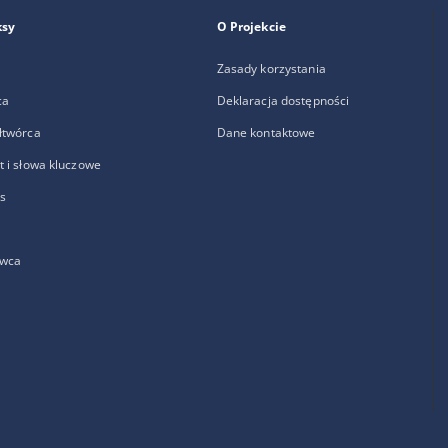
ksy
O Projekcie
Zasady korzystania
ca
Deklaracja dostępności
łtwórca
Dane kontaktowe
 i słowa kluczowe
s
wca