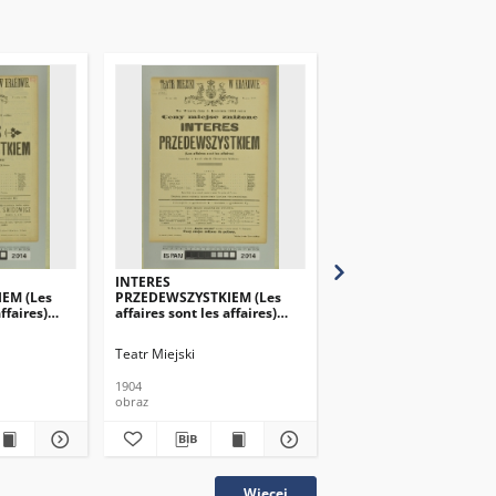
INTERES
ZEMSTA
EM (Les
PRZEDEWSZYSTKIEM (Les
ffaires)
affaires sont les affaires)
szystkim)
(Interes przedewszystkim)
Teatr Miejski
Teatr Miejski
1904
1893
obraz
obraz
Więcej