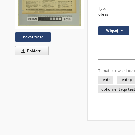
Typ:
obraz
Więcej
Pokaż treść
Pobierz
Temat i słowa klucz
teatr
teatr po
dokumentacja tea