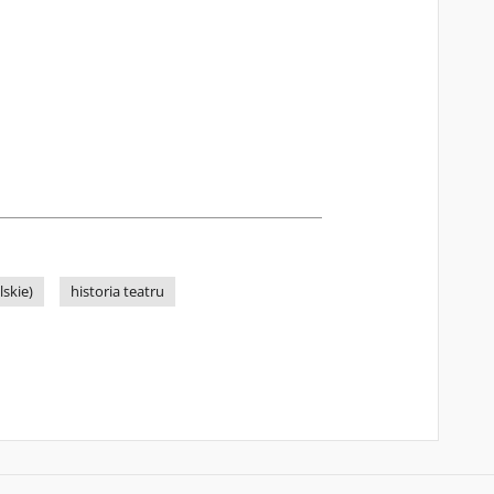
skie)
historia teatru