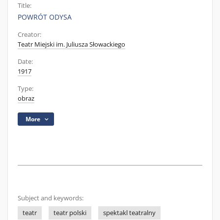
Title:
POWRÓT ODYSA
Creator:
Teatr Miejski im. Juliusza Słowackiego
Date:
1917
Type:
obraz
More
Subject and keywords:
teatr
teatr polski
spektakl teatralny