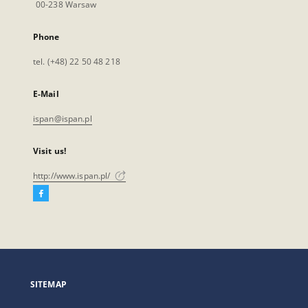
00-238 Warsaw
Phone
tel. (+48) 22 50 48 218
E-Mail
ispan@ispan.pl
Visit us!
http://www.ispan.pl/
Facebook
External
link,
will
open
in
a
SITEMAP
new
tab