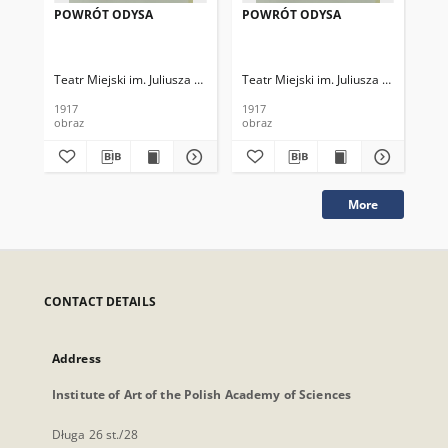
POWRÓT ODYSA
POWRÓT ODYSA
PO
Teatr Miejski im. Juliusza Słowackiego
Teatr Miejski im. Juliusza Słowackieg
Tea
1917
1917
191
obraz
obraz
obr
More
CONTACT DETAILS
Address
Institute of Art of the Polish Academy of Sciences
Długa 26 st./28