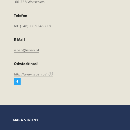
00-238 Warszawa
Telefon
tel. (+48) 22 50 48 218
E-Mail
ispan@ispan.pl
Odwiedź nas!
http://www.ispan.pl/
Facebook
Link
zewnętrzny,
otworzy
się
w
nowej
MAPA STRONY
karcie