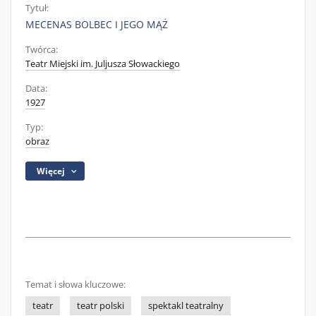
Tytuł:
MECENAS BOLBEC I JEGO MĄŻ
Twórca:
Teatr Miejski im. Juljusza Słowackiego
Data:
1927
Typ:
obraz
Więcej
Temat i słowa kluczowe:
teatr
teatr polski
spektakl teatralny