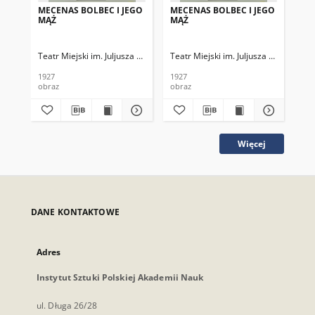
MECENAS BOLBEC I JEGO
MECENAS BOLBEC I JEGO
ME
MĄŻ
MĄŻ
MĄ
Teatr Miejski im. Juljusza Słowackiego
Teatr Miejski im. Juljusza Słowackieg
Tea
1927
1927
192
obraz
obraz
obr
Więcej
DANE KONTAKTOWE
Adres
Instytut Sztuki Polskiej Akademii Nauk
ul. Długa 26/28