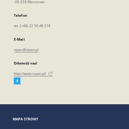
00-238 Warszawa
Telefon
tel. (+48) 22 50 48 218
E-Mail
ispan@ispan.pl
Odwiedź nas!
http://www.ispan.pl/
Facebook
Link
zewnętrzny,
otworzy
się
w
nowej
MAPA STRONY
karcie