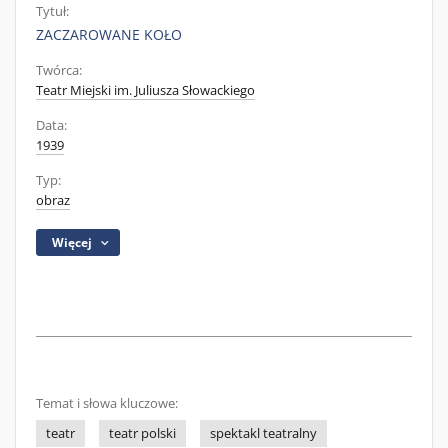
Tytuł:
ZACZAROWANE KOŁO
Twórca:
Teatr Miejski im. Juliusza Słowackiego
Data:
1939
Typ:
obraz
Więcej
Temat i słowa kluczowe:
teatr
teatr polski
spektakl teatralny