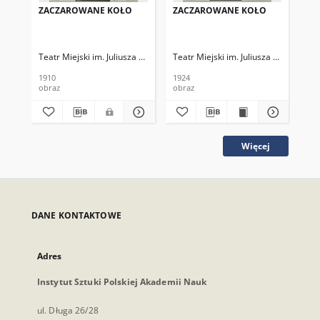
ZACZAROWANE KOŁO
ZACZAROWANE KOŁO
ZA
Teatr Miejski im. Juliusza Słowackiego
Teatr Miejski im. Juliusza Słowackieg
Tea
1910
1924
192
obraz
obraz
obr
Więcej
DANE KONTAKTOWE
Adres
Instytut Sztuki Polskiej Akademii Nauk
ul. Długa 26/28