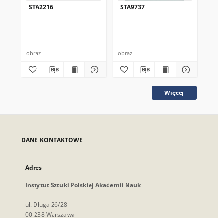
_STA2216_
_STA9737
_S
obraz
obraz
obr
Więcej
DANE KONTAKTOWE
Adres
Instytut Sztuki Polskiej Akademii Nauk
ul. Długa 26/28
00-238 Warszawa