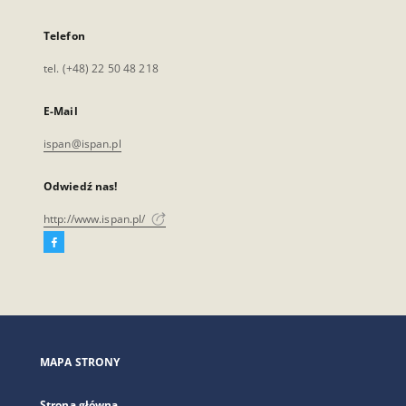
Telefon
tel. (+48) 22 50 48 218
E-Mail
ispan@ispan.pl
Odwiedź nas!
http://www.ispan.pl/
Facebook
Link
zewnętrzny,
otworzy
się
w
nowej
MAPA STRONY
karcie
Strona główna