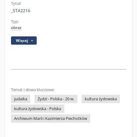
Tytuł:
_STA2216
Typ:
obraz
Więcej
Temat i słowa kluczowe:
judaika
Żydzi - Polska - 20 w.
kultura żydowska
kultura żydowska - Polska
Archiwum Marii i Kazimierza Piechotków