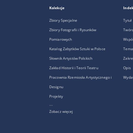
Kolekcje
Inde
Zbiory Specjalne
Tytuł
Zbiory Fotografii i Rysunków
Twór
Pomiarowych
Wspó
Katalog Zabytków Sztuki w Polsce
Temat
Słownik Artystów Polskich
Zakre
Zakład Historii i Teorii Teatru
Opis
Pracownia Rzemiosła Artystycznego i
Wyda
Designu
Projekty
...
Zobacz więcej