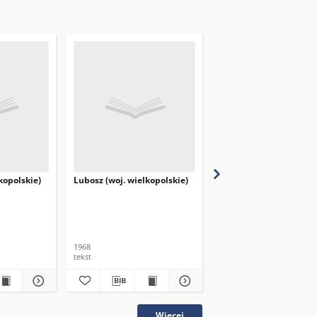
kopolskie)
Lubosz (woj. wielkopolskie)
Chrzypsko Wielkie (woj
wielkopolskie)
1968
1968
tekst
tekst
Więcej