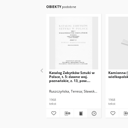
OBIEKTY
podobne
Katalog Zabytków Sztuki w
Kamionna (
Polsce, t. 5: dawne woj.
wielkopolsk
poznańskie, z. 13, pow.
międzychodzki
Ruszczyńska, Teresa
Sławska, Aniela
1968
1968
tekst
tekst