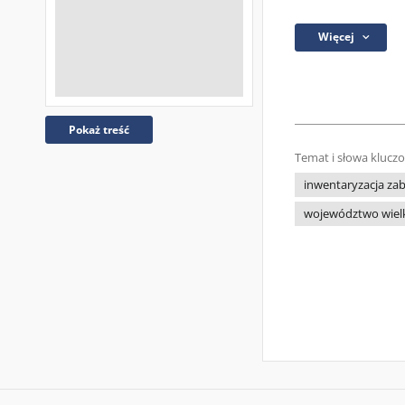
Więcej
Pokaż treść
Temat i słowa klucz
inwentaryzacja za
województwo wiel