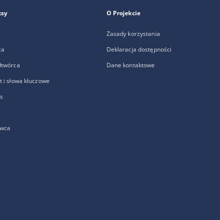
ksy
O Projekcie
Zasady korzystania
ca
Deklaracja dostępności
łtwórca
Dane kontaktowe
 i słowa kluczowe
s
wca