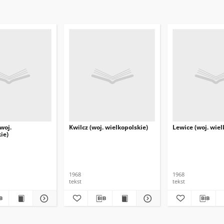
woj.
Kwilcz (woj. wielkopolskie)
Lewice (woj. wiel
ie)
1968
1968
tekst
tekst