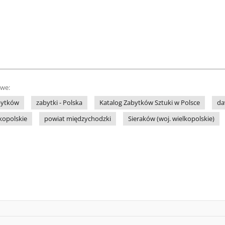
owe:
bytków
zabytki - Polska
Katalog Zabytków Sztuki w Polsce
da
kopolskie
powiat międzychodzki
Sieraków (woj. wielkopolskie)