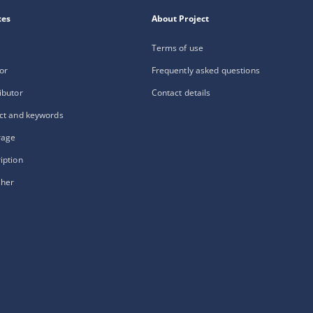
xes
About Project
Terms of use
or
Frequently asked questions
ibutor
Contact details
ct and keywords
rage
iption
sher