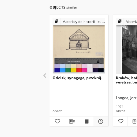
OBJECTS
similar
Materiały do historii i kultury Żydów polskich
Materiały do 
Odelsk, synagoga, przekrój.
Kraków, bo
wnętrze, b
Langda, Jerz
1974
obraz
obraz