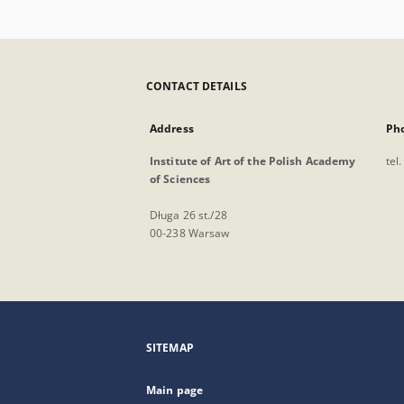
CONTACT DETAILS
Address
Ph
Institute of Art of the Polish Academy
tel
of Sciences
Długa 26 st./28
00-238 Warsaw
SITEMAP
Main page