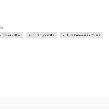
s:
- Polska - 20 w.
kultura żydowska
kultura żydowska - Polska