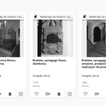
historii i kultury Żydów polskich
Materiały do historii i kultury Żydów polskich
Materiały do historii i k
żnica Remu,
Kraków, synagoga Stara,
Kraków, synagoga
ima.
skarbona.
wnętrze, przejście
mężczyzn do prz
y
Langda, Jerzy
Langda, Jerzy
1974
1982
obraz
obraz