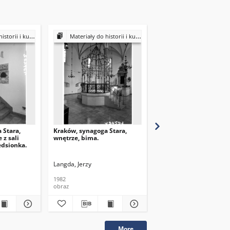
ultury Żydów polskich
Materiały do historii i kultury Żydów polskich
Materiały do historii i kultury Żydów
 Stara,
Kraków, synagoga Stara,
Kraków, synagoga Stara
 z sali
wnętrze, bima.
wnętrze, Salai Wysoka,
edsionka.
sklepienie.
Langda, Jerzy
Langda, Jerzy
1982
1974
obraz
obraz
More