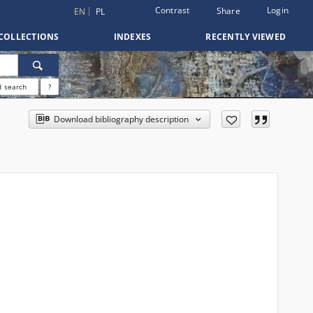
Contrast
Login
Share
EN
PL
COLLECTIONS
INDEXES
RECENTLY VIEWED
 search
?
Download bibliography description