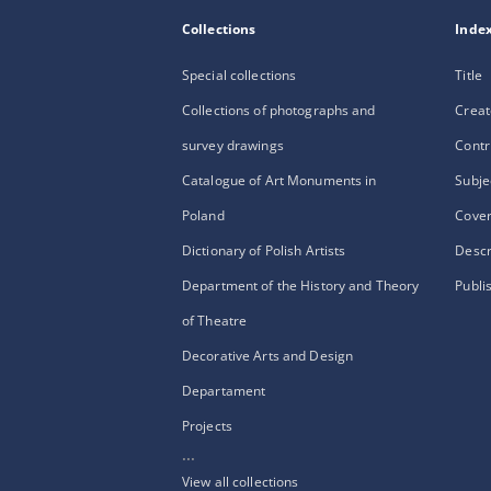
Collections
Inde
Special collections
Title
Collections of photographs and
Creat
survey drawings
Contr
Catalogue of Art Monuments in
Subje
Poland
Cove
Dictionary of Polish Artists
Descr
Department of the History and Theory
Publi
of Theatre
Decorative Arts and Design
Departament
Projects
...
View all collections