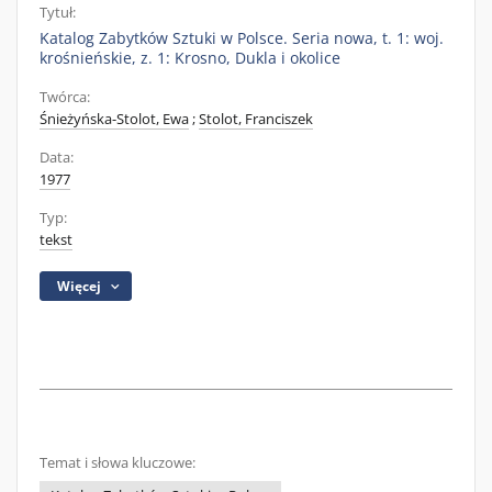
Tytuł:
Katalog Zabytków Sztuki w Polsce. Seria nowa, t. 1: woj.
krośnieńskie, z. 1: Krosno, Dukla i okolice
Twórca:
Śnieżyńska-Stolot, Ewa
;
Stolot, Franciszek
Data:
1977
Typ:
tekst
Więcej
Temat i słowa kluczowe: