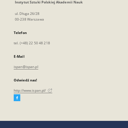
Instytut Sztuki Polskiej Akademii Nauk
ul. Długa 26/28
00-238 Warszawa
Telefon
tel. (+48) 22 50 48 218
E-Mail
ispan@ispan.pl
Odwiedź nas!
http://www.ispan.pl/
Facebook
Link
zewnętrzny,
otworzy
się
w