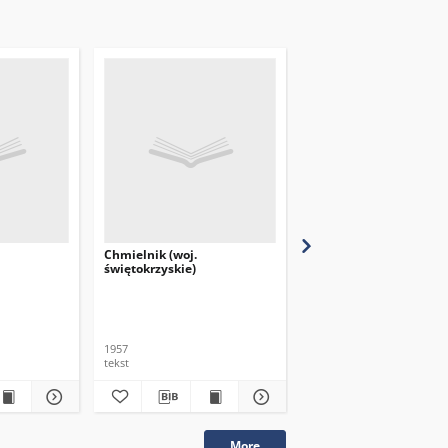
Chmielnik (woj.
Piotrkowice (woj.
świętokrzyskie)
świętokrzyskie)
1957
1957
tekst
tekst
More