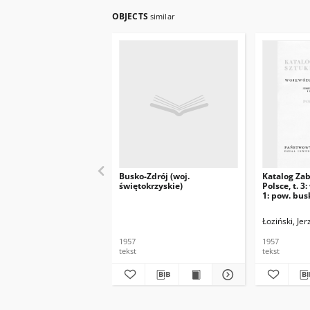
OBJECTS
similar
Busko-Zdrój (woj.
Katalog Za
świętokrzyskie)
Polsce, t. 3:
1: pow. bus
Łoziński, Jer
1957
1957
tekst
tekst