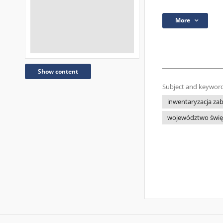
More
Show content
Subject and keyword
inwentaryzacja za
województwo świę