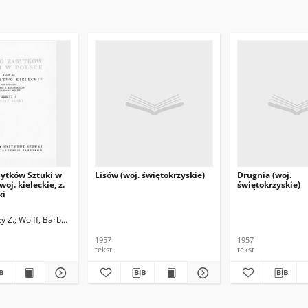
bytków Sztuki w
Lisów (woj. świętokrzyskie)
Drugnia (woj.
 woj. kieleckie, z.
świętokrzyskie)
ki
zy Z.
Wolff, Barbara
Kutrzebianka, Kazimiera
Winiarz, Wojciech
1957
1957
tekst
tekst