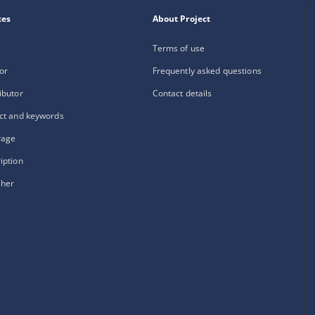
xes
About Project
Terms of use
or
Frequently asked questions
ibutor
Contact details
ct and keywords
rage
iption
sher