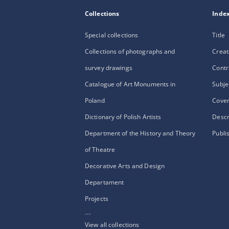
Collections
Inde
Special collections
Title
Collections of photographs and
Creat
survey drawings
Contr
Catalogue of Art Monuments in
Subje
Poland
Cove
Dictionary of Polish Artists
Descr
Department of the History and Theory
Publi
of Theatre
Decorative Arts and Design
Departament
Projects
...
View all collections