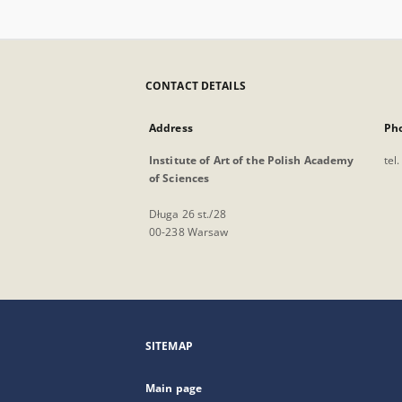
CONTACT DETAILS
Address
Ph
Institute of Art of the Polish Academy
tel
of Sciences
Długa 26 st./28
00-238 Warsaw
SITEMAP
Main page