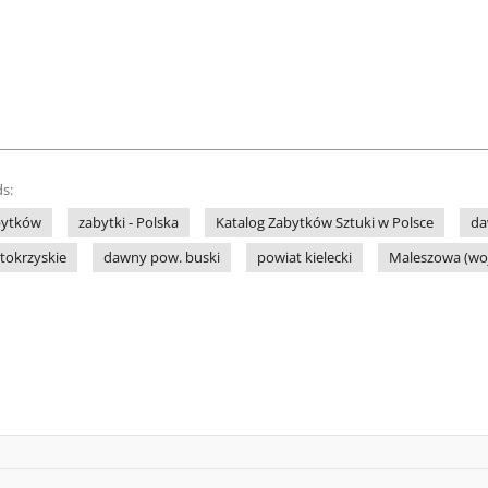
s:
bytków
zabytki - Polska
Katalog Zabytków Sztuki w Polsce
da
tokrzyskie
dawny pow. buski
powiat kielecki
Maleszowa (woj