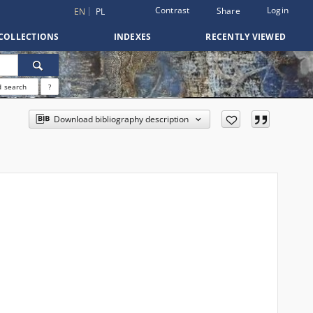
Contrast
Login
Share
EN
PL
COLLECTIONS
INDEXES
RECENTLY VIEWED
 search
?
Download bibliography description