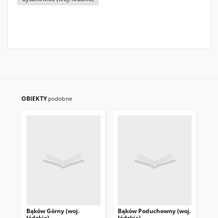
OBIEKTY
podobne
Bąków Górny (woj.
Bąków Poduchowny (woj.
Bed
łódzkie)
łódzkie)