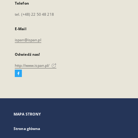
Telefon
tel. (+48) 22 50 48 218
E-Mail
ispan@ispan.pl
Odwiedź nas!
http://www.ispan.pl/
Facebook
Link
zewnętrzny,
otworzy
się
w
nowej
MAPA STRONY
karcie
Strona główna