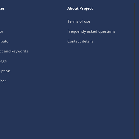
xes
About Project
Terms of use
or
Frequently asked questions
ibutor
Contact details
ct and keywords
rage
iption
sher