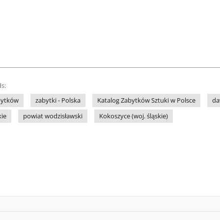
s:
bytków
zabytki - Polska
Katalog Zabytków Sztuki w Polsce
da
ie
powiat wodzisławski
Kokoszyce (woj. śląskie)