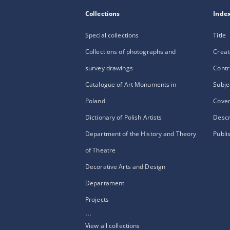
Collections
Inde
Special collections
Title
Collections of photographs and
Creat
survey drawings
Contr
Catalogue of Art Monuments in
Subje
Poland
Cove
Dictionary of Polish Artists
Descr
Department of the History and Theory
Publi
of Theatre
Decorative Arts and Design
Departament
Projects
...
View all collections