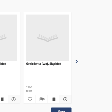
skie)
Grabówka (woj. śląskie)
Żabków (woj. śląskie)
1960
1960
tekst
tekst
More