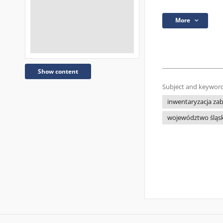
More
Show content
Subject and keyword
inwentaryzacja za
województwo śląsk