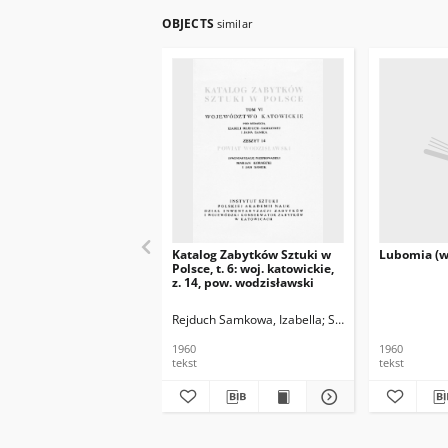
OBJECTS
similar
Katalog Zabytków Sztuki w
Lubomia (wo
Polsce, t. 6: woj. katowickie,
z. 14, pow. wodzisławski
Rejduch Samkowa, Izabella
Samek, Jan
1960
1960
tekst
tekst