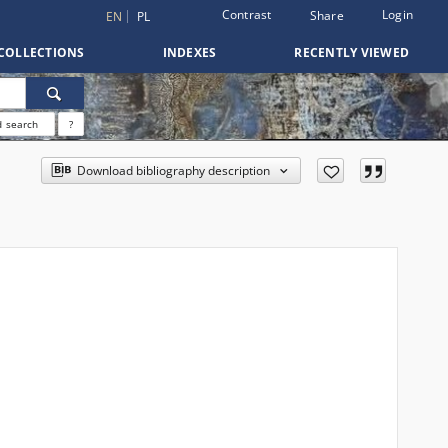
Contrast
Login
Share
EN
PL
COLLECTIONS
INDEXES
RECENTLY VIEWED
 search
?
Download bibliography description