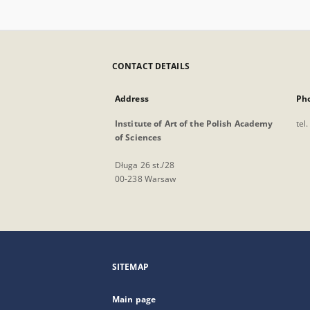
CONTACT DETAILS
Address
Ph
Institute of Art of the Polish Academy
tel
of Sciences
Długa 26 st./28
00-238 Warsaw
SITEMAP
Main page