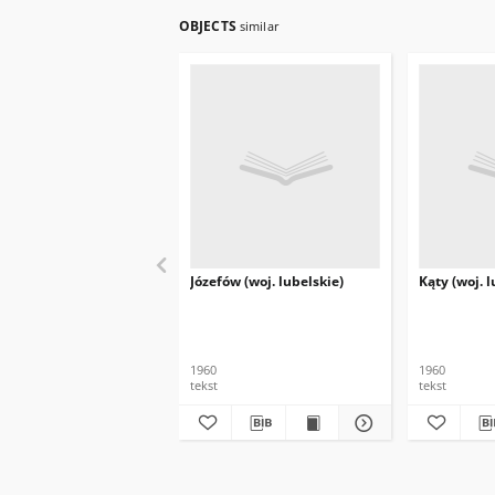
OBJECTS
similar
Józefów (woj. lubelskie)
Kąty (woj. l
1960
1960
tekst
tekst