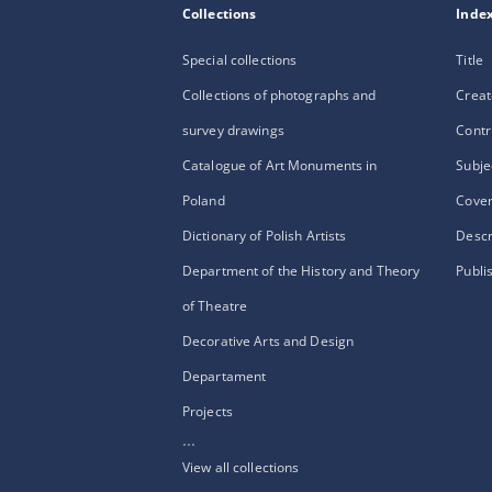
Collections
Inde
Special collections
Title
Collections of photographs and
Creat
survey drawings
Contr
Catalogue of Art Monuments in
Subje
Poland
Cove
Dictionary of Polish Artists
Descr
Department of the History and Theory
Publi
of Theatre
Decorative Arts and Design
Departament
Projects
...
View all collections