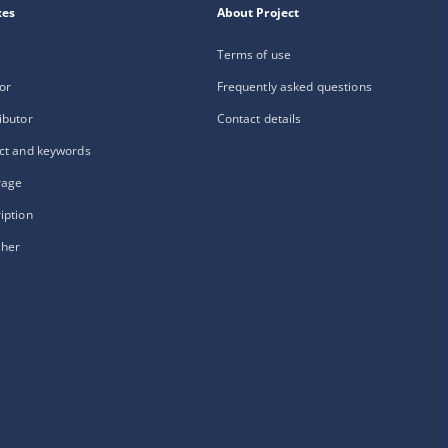
xes
About Project
Terms of use
or
Frequently asked questions
ibutor
Contact details
ct and keywords
rage
iption
sher