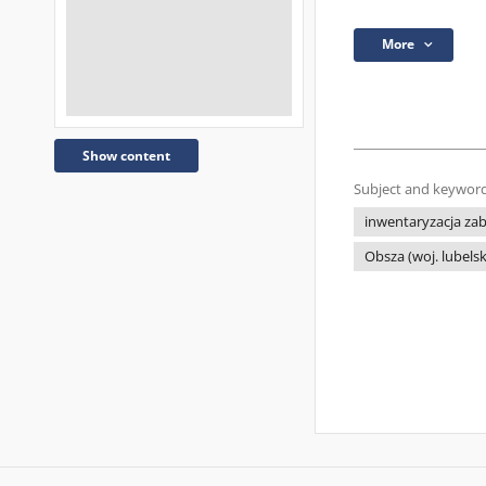
More
Show content
Subject and keyword
inwentaryzacja za
Obsza (woj. lubelsk