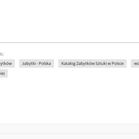
s:
bytków
zabytki - Polska
Katalog Zabytków Sztuki w Polsce
wo
ie)