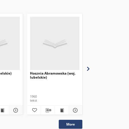
elskie)
Hosznia Abramowska (woj.
Bukowina (woj. lubelsk
lubelskie)
1960
1960
tekst
tekst
More