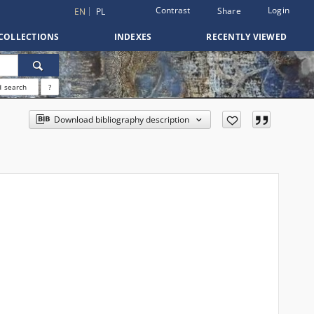
Contrast
Login
Share
EN
PL
COLLECTIONS
INDEXES
RECENTLY VIEWED
 search
?
Download bibliography description