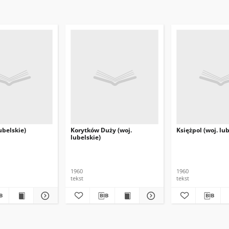
ubelskie)
Korytków Duży (woj.
Księżpol (woj. lub
lubelskie)
1960
1960
tekst
tekst