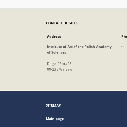
CONTACT DETAILS
Address
Ph
Institute of Art of the Polish Academy
tel
of Sciences
Długa 26 st./28
00-238 Warsaw
SITEMAP
Main page