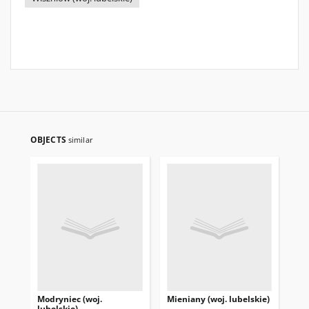
OBJECTS
similar
Modryniec (woj.
Mieniany (woj. lubelskie)
Mię
lubelskie)