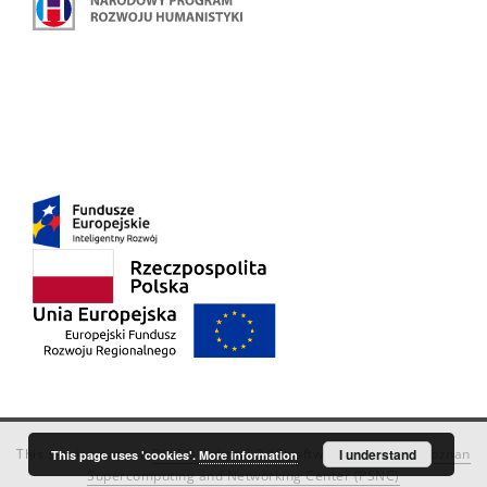
This service runs on
DInGO dLibra 6.3.18
software created by
I understand
Poznan
This page uses 'cookies'.
More information
Supercomputing and Networking Center (PSNC)