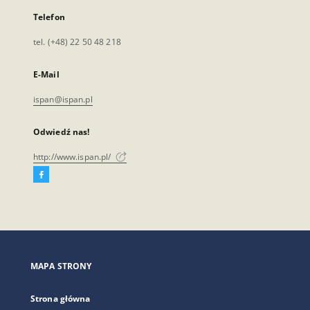
Telefon
tel. (+48) 22 50 48 218
E-Mail
ispan@ispan.pl
Odwiedź nas!
http://www.ispan.pl/
Facebook
Link
zewnętrzny,
otworzy
się
w
nowej
MAPA STRONY
karcie
Strona główna