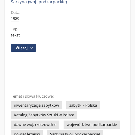
Sarzyna (woj. podkarpackie)
Data:
1989
Typ:
tekst
Więcej
Temat i słowa kluczowe:
inwentaryzacja zabytków
zabytki - Polska
Katalog Zabytków Sztuki w Polsce
dawne woj. rzeszowskie
województwo podkarpackie
powiat leżajski
Sarzyna (woj. podkarpackie)