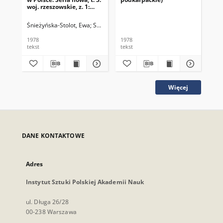
woj. rzeszowskie, z. 1:
Ropczyce, Strzyżów i
okolice
Śnieżyńska-Stolot, Ewa
Stolot, Franciszek
1978
1978
198
tekst
tekst
tek
Więcej
DANE KONTAKTOWE
Adres
Instytut Sztuki Polskiej Akademii Nauk
ul. Długa 26/28
00-238 Warszawa