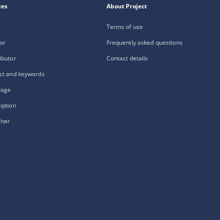
xes
About Project
Terms of use
or
Frequently asked questions
ibutor
Contact details
ct and keywords
rage
iption
sher