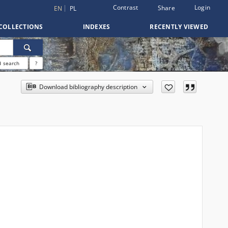
Contrast
Login
Share
EN
PL
COLLECTIONS
INDEXES
RECENTLY VIEWED
 search
?
Download bibliography description