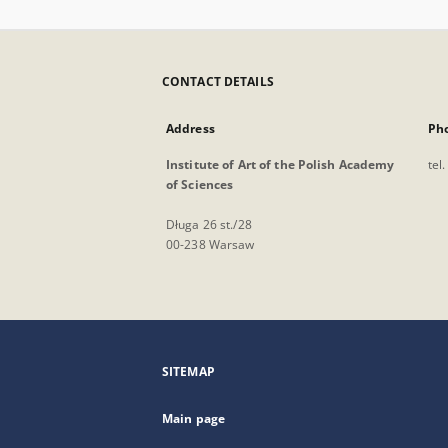
CONTACT DETAILS
Address
Ph
Institute of Art of the Polish Academy
tel
of Sciences
Długa 26 st./28
00-238 Warsaw
SITEMAP
Main page