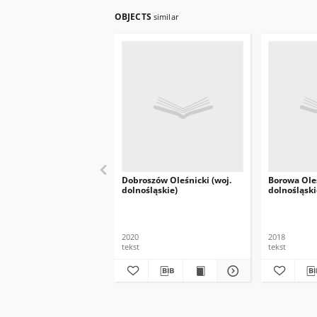
OBJECTS
similar
Dobroszów Oleśnicki (woj.
Borowa Oleś
dolnośląskie)
dolnośląski
2020
2018
tekst
tekst