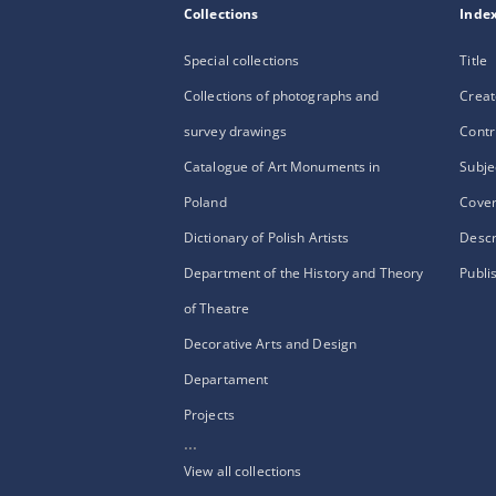
Collections
Inde
Special collections
Title
Collections of photographs and
Creat
survey drawings
Contr
Catalogue of Art Monuments in
Subje
Poland
Cove
Dictionary of Polish Artists
Descr
Department of the History and Theory
Publi
of Theatre
Decorative Arts and Design
Departament
Projects
...
View all collections