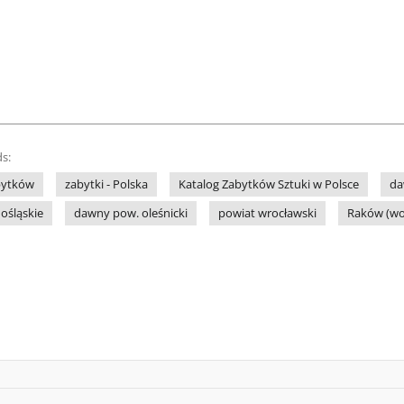
s:
bytków
zabytki - Polska
Katalog Zabytków Sztuki w Polsce
da
ośląskie
dawny pow. oleśnicki
powiat wrocławski
Raków (woj