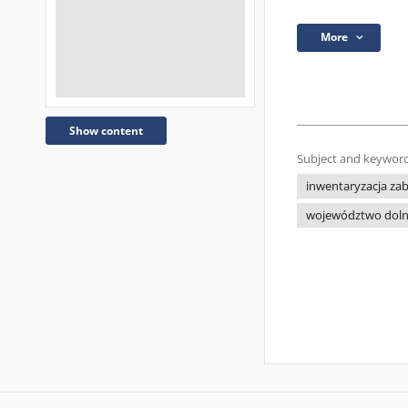
More
Show content
Subject and keyword
inwentaryzacja za
województwo doln