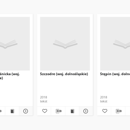
nicka (woj.
Szczodre (woj. dolnośląskie)
Stępin (woj. doln
e)
2018
2018
tekst
tekst