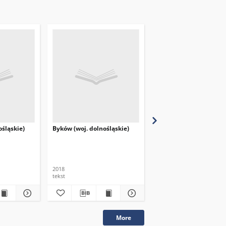
ośląskie)
Byków (woj. dolnośląskie)
Brzezia Łąka (woj.
dolnośląskie)
2018
2018
tekst
tekst
More