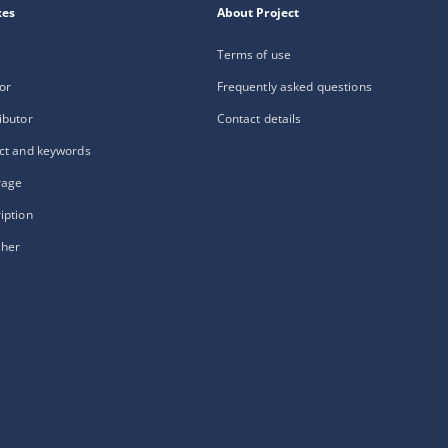
xes
About Project
Terms of use
or
Frequently asked questions
ibutor
Contact details
ct and keywords
rage
iption
sher