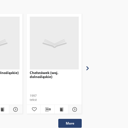
lnośląskie)
Chełstówek (woj.
Twardogóra (woj.
dolnośląskie)
dolnośląskie)
1997
1997
tekst
tekst
More