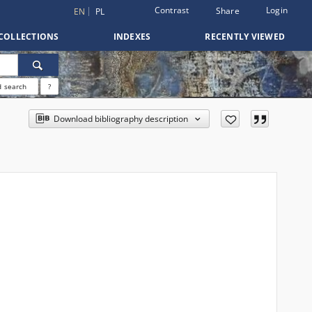
Contrast
Login
Share
EN
PL
COLLECTIONS
INDEXES
RECENTLY VIEWED
 search
?
Download bibliography description