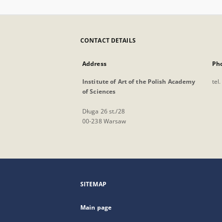
CONTACT DETAILS
Address
Ph
Institute of Art of the Polish Academy
tel
of Sciences
Długa 26 st./28
00-238 Warsaw
SITEMAP
Main page