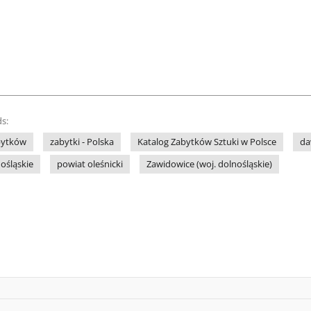
s:
bytków
zabytki - Polska
Katalog Zabytków Sztuki w Polsce
da
ośląskie
powiat oleśnicki
Zawidowice (woj. dolnośląskie)