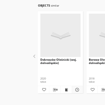
OBJECTS
similar
Dobroszów Oleśnicki (woj.
Borowa Oleś
dolnośląskie)
dolnośląski
2020
2018
tekst
tekst