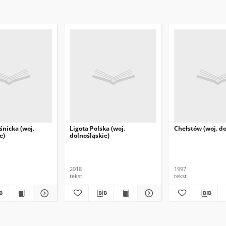
nicka (woj.
Ligota Polska (woj.
Chełstów (woj. do
e)
dolnośląskie)
2018
1997
tekst
tekst