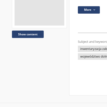
More
Show content
Subject and keyword
inwentaryzacja za
województwo doln