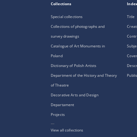
Collections
Inde
Special collections
Title
Collections of photographs and
Creat
survey drawings
Contr
Catalogue of Art Monuments in
Subje
Poland
Cove
Dictionary of Polish Artists
Descr
Department of the History and Theory
Publi
of Theatre
Decorative Arts and Design
Departament
Projects
...
View all collections