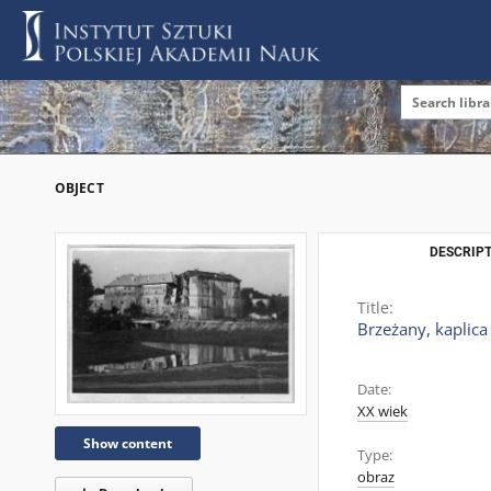
OBJECT
DESCRIPT
Title:
Brzeżany, kaplic
Date:
XX wiek
Show content
Type:
obraz