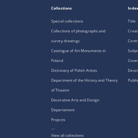
Collections
Inde
Special collections
Title
Collections of photographs and
Creat
survey drawings
Contr
Catalogue of Art Monuments in
Subje
Poland
Cove
Dictionary of Polish Artists
Descr
Department of the History and Theory
Publi
of Theatre
Decorative Arts and Design
Departament
Projects
...
View all collections