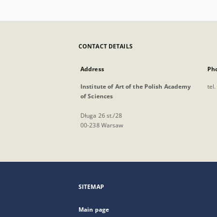
CONTACT DETAILS
Address
Ph
Institute of Art of the Polish Academy
tel
of Sciences
Długa 26 st./28
00-238 Warsaw
SITEMAP
Main page