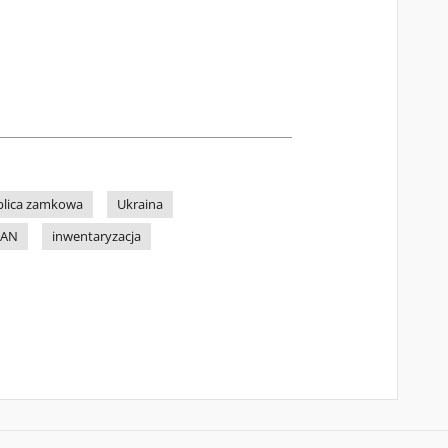
plica zamkowa
Ukraina
PAN
inwentaryzacja