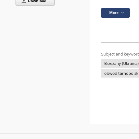
Download
More
Subject and keyword
Brzeżany (Ukraina)
obwód tarnopolsk