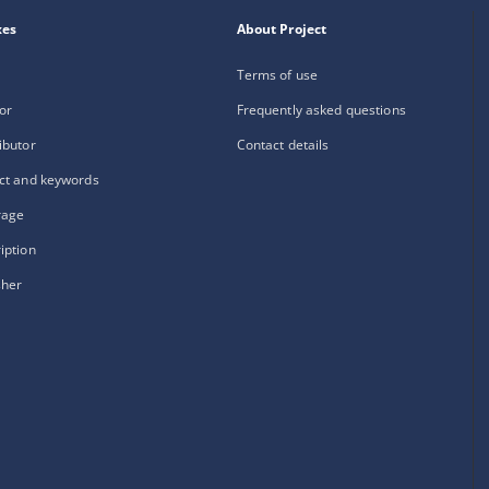
xes
About Project
Terms of use
or
Frequently asked questions
ibutor
Contact details
ct and keywords
rage
iption
sher