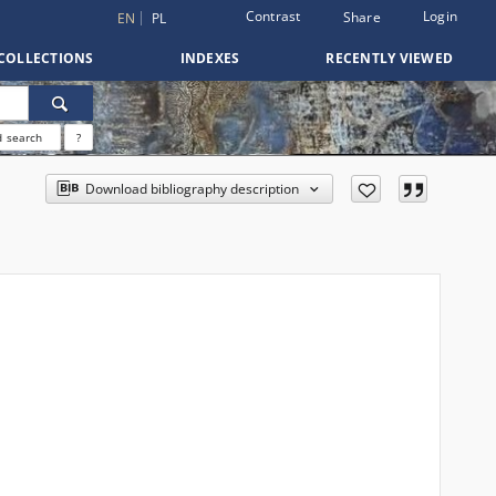
Contrast
Login
Share
EN
PL
COLLECTIONS
INDEXES
RECENTLY VIEWED
 search
?
Download bibliography description