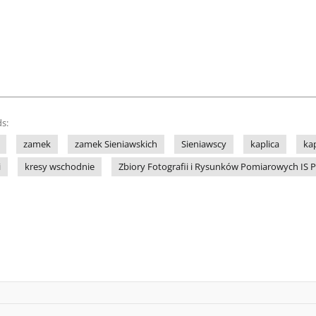
s:
zamek
zamek Sieniawskich
Sieniawscy
kaplica
ka
i
kresy wschodnie
Zbiory Fotografii i Rysunków Pomiarowych IS 