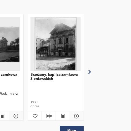
ca zamkowa
Brzeżany, kaplica zamkowa
Brzeżany, kaplica zam
Sieniawskich
Sieniawskich
Włodzimierz
Demetrykiewicz, Włodzi
1939
1939
obraz
obraz
More