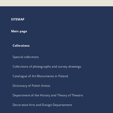
will
open
in
a
SITEMAP
new
tab
Main page
Collections
Special collections
Collections of photographs and survey drawings
Catalogue of Art Monuments in Poland
Dictionary of Polish Artists
Department of the History and Theory of Theatre
Decorative Arts and Design Departament