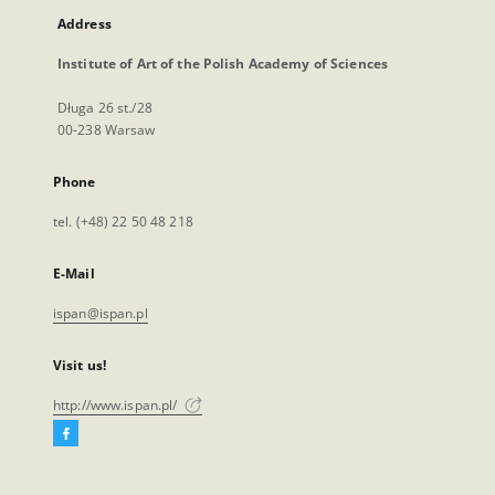
Address
Institute of Art of the Polish Academy of Sciences
Długa 26 st./28
00-238 Warsaw
Phone
tel. (+48) 22 50 48 218
E-Mail
ispan@ispan.pl
Visit us!
http://www.ispan.pl/
Facebook
External
link,