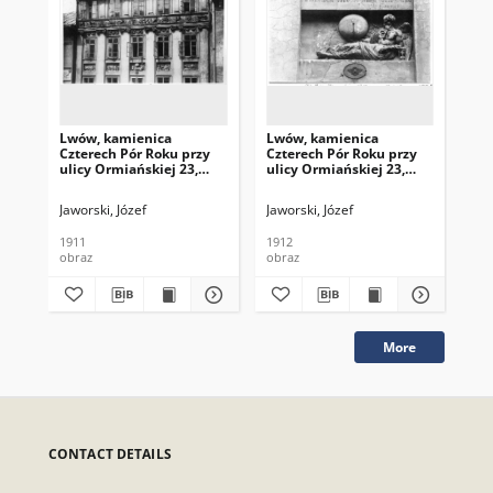
Lwów, kamienica
Lwów, kamienica
Lw
Czterech Pór Roku przy
Czterech Pór Roku przy
Czt
ulicy Ormiańskiej 23,
ulicy Ormiańskiej 23,
uli
górne kondygnacje z
dekoracja rzeźbiarska
dek
dekoracją rzeźbiarską
fryzu autorstwa Feliksa
fry
Jaworski, Józef
Jaworski, Józef
Jaw
fryzu autorstwa Feliksa
Krasuckiego, Chronos
Kra
Krasuckiego
1911
1912
191
obraz
obraz
obr
More
CONTACT DETAILS