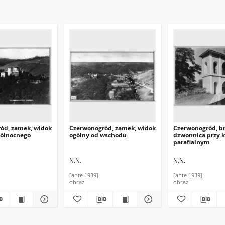
ód, zamek, widok
Czerwonogród, zamek, widok
Czerwonogród, b
północnego
ogólny od wschodu
dzwonnica przy k
parafialnym
N.N.
N.N.
[ante 1939]
[ante 1939]
obraz
obraz