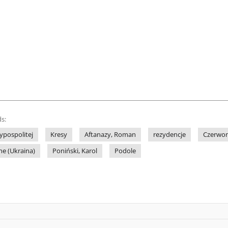
s:
ypospolitej
Kresy
Aftanazy, Roman
rezydencje
Czerwon
e (Ukraina)
Poniński, Karol
Podole