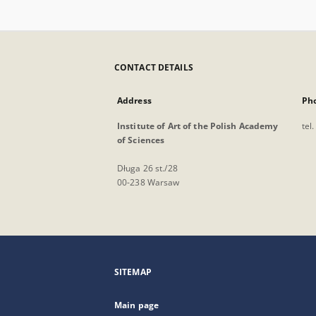
CONTACT DETAILS
Address
Ph
Institute of Art of the Polish Academy
tel
of Sciences
Długa 26 st./28
00-238 Warsaw
SITEMAP
Main page