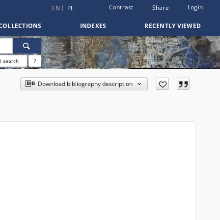
Contrast
Login
Share
EN
PL
COLLECTIONS
INDEXES
RECENTLY VIEWED
 search
?
Download bibliography description