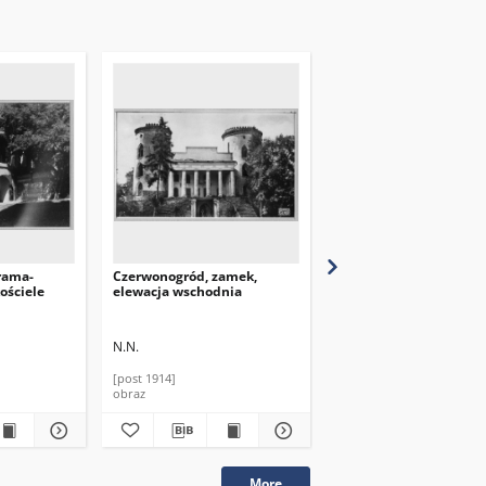
rama-
Czerwonogród, zamek,
Czerwonogród, zamek,
ościele
elewacja wschodnia
fasada
N.N.
N.N.
[post 1914]
[post 1920]
obraz
obraz
More