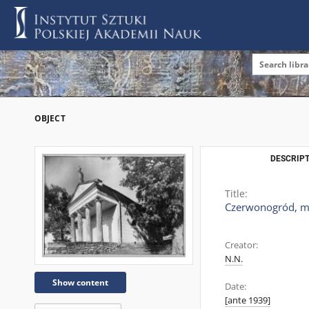
OBJECT
DESCRIPT
Title:
Czerwonogród, m
Creator:
N.N.
Show content
Date:
[ante 1939]