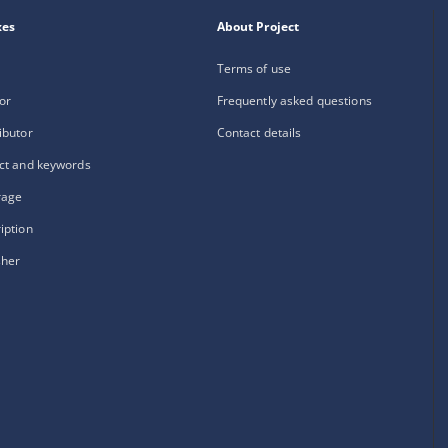
xes
About Project
Terms of use
or
Frequently asked questions
ibutor
Contact details
ct and keywords
rage
iption
sher