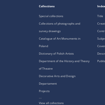
Collections
Inde
Special collections
Title
Collections of photographs and
Creat
survey drawings
Contr
Catalogue of Art Monuments in
Subje
Poland
Cove
Dictionary of Polish Artists
Descr
Department of the History and Theory
Publi
of Theatre
Decorative Arts and Design
Departament
Projects
...
View all collections