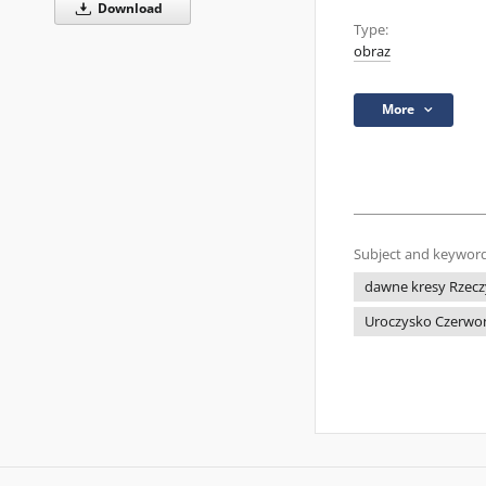
Download
Type:
obraz
More
Subject and keyword
dawne kresy Rzecz
Uroczysko Czerwon