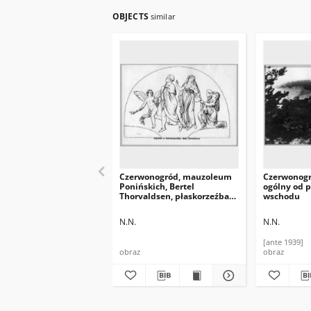
OBJECTS
similar
Czerwonogród, mauzoleum
Czerwonogr
Ponińskich, Bertel
ogólny od 
Thorvaldsen, płaskorzeźba
wschodu
nagrobna dzieci księżny
Heleny Ponińskiej
N.N.
N.N.
[ante 1939]
obraz
obraz