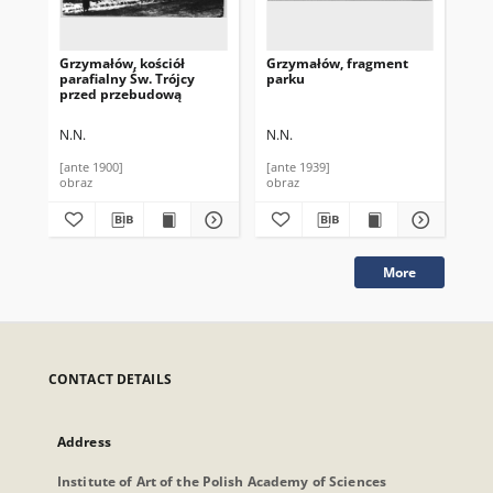
Grzymałów, kościół
Grzymałów, fragment
Gr
parafialny Św. Trójcy
parku
fr
przed przebudową
N.N.
N.N.
N.N
[ante 1900]
[ante 1939]
[an
obraz
obraz
obr
More
CONTACT DETAILS
Address
Institute of Art of the Polish Academy of Sciences