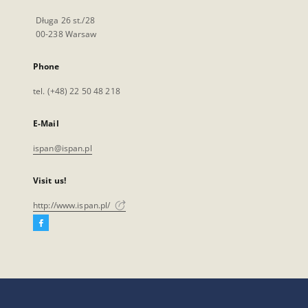
Długa 26 st./28
00-238 Warsaw
Phone
tel. (+48) 22 50 48 218
E-Mail
ispan@ispan.pl
Visit us!
http://www.ispan.pl/
Facebook
External
link,
will
open
in
a