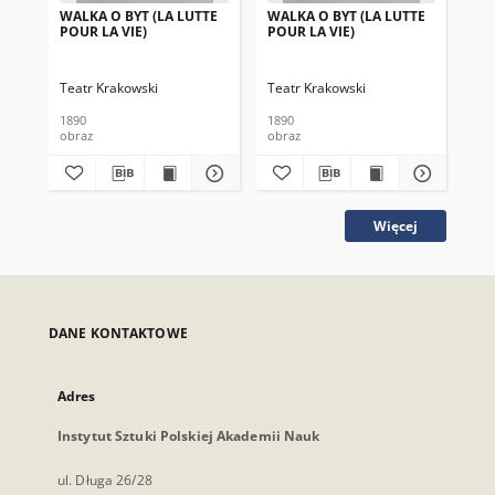
WALKA O BYT (LA LUTTE
WALKA O BYT (LA LUTTE
WA
POUR LA VIE)
POUR LA VIE)
PO
Teatr Krakowski
Teatr Krakowski
Tea
1890
1890
189
obraz
obraz
obr
Więcej
DANE KONTAKTOWE
Adres
Instytut Sztuki Polskiej Akademii Nauk
ul. Długa 26/28