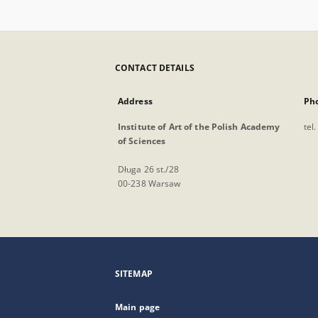
CONTACT DETAILS
Address
Ph
Institute of Art of the Polish Academy
tel
of Sciences
Długa 26 st./28
00-238 Warsaw
SITEMAP
Main page