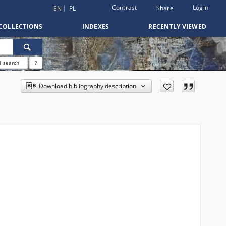
Contrast
Login
Share
EN
PL
COLLECTIONS
INDEXES
RECENTLY VIEWED
 search
?
Download bibliography description