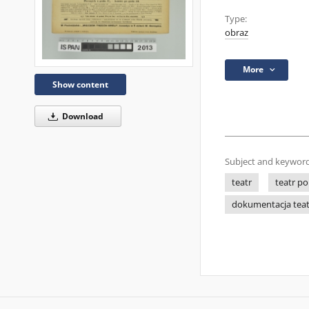
Type:
obraz
More
Show content
Download
Subject and keyword
teatr
teatr po
dokumentacja tea