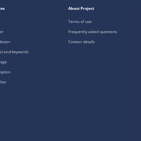
xes
About Project
Terms of use
or
Frequently asked questions
ibutor
Contact details
ct and keywords
rage
iption
sher