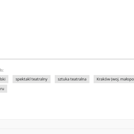
s:
lski
spektakl teatralny
sztuka teatralna
Kraków (woj. małopol
tru