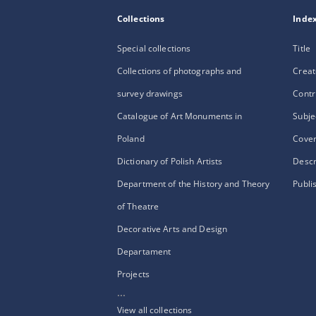
Collections
Inde
Special collections
Title
Collections of photographs and
Creat
survey drawings
Contr
Catalogue of Art Monuments in
Subje
Poland
Cove
Dictionary of Polish Artists
Descr
Department of the History and Theory
Publi
of Theatre
Decorative Arts and Design
Departament
Projects
...
View all collections