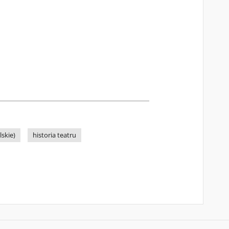
skie)
historia teatru