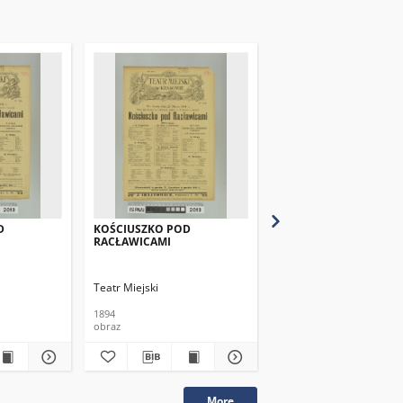
D
KOŚCIUSZKO POD
KOŚCIUSZKO POD
RACŁAWICAMI
RACŁAWICAMI
Teatr Miejski
Teatr Miejski
1894
1894
obraz
obraz
More