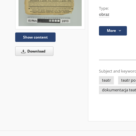
Type:
obraz
More
Show content
Download
Subject and keyword
teatr
teatr po
dokumentacja tea