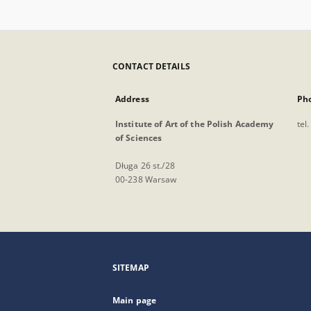
CONTACT DETAILS
Address
Ph
Institute of Art of the Polish Academy
tel
of Sciences
Długa 26 st./28
00-238 Warsaw
SITEMAP
Main page