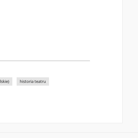
skie)
historia teatru