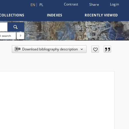
Contrast
Login
Share
EN
PL
COLLECTIONS
INDEXES
RECENTLY VIEWED
 search
?
Download bibliography description