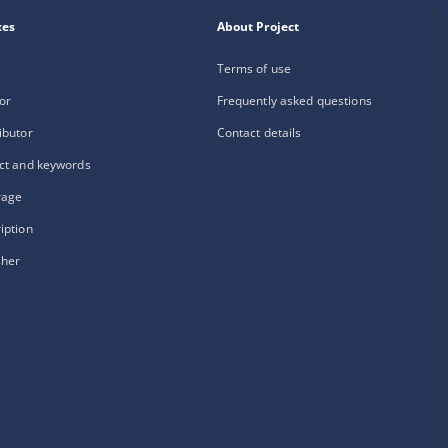
xes
About Project
Terms of use
or
Frequently asked questions
ibutor
Contact details
ct and keywords
rage
iption
sher