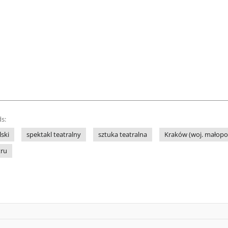
s:
lski
spektakl teatralny
sztuka teatralna
Kraków (woj. małopol
tru