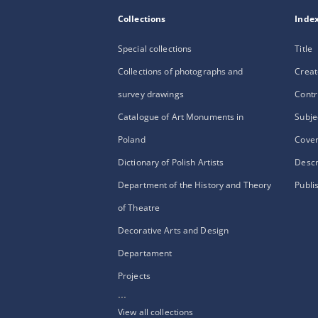
Collections
Inde
Special collections
Title
Collections of photographs and
Creat
survey drawings
Contr
Catalogue of Art Monuments in
Subje
Poland
Cove
Dictionary of Polish Artists
Descr
Department of the History and Theory
Publi
of Theatre
Decorative Arts and Design
Departament
Projects
...
View all collections