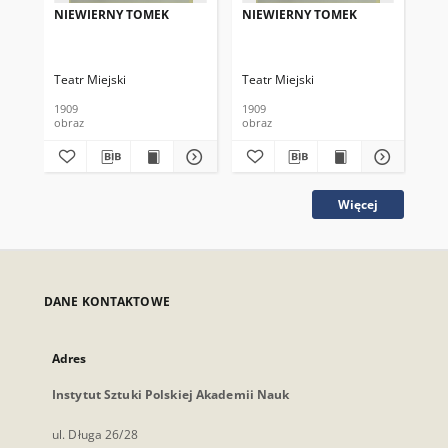
NIEWIERNY TOMEK
NIEWIERNY TOMEK
NI
Teatr Miejski
Teatr Miejski
Tea
1909
1909
190
obraz
obraz
obr
Więcej
DANE KONTAKTOWE
Adres
Instytut Sztuki Polskiej Akademii Nauk
ul. Długa 26/28