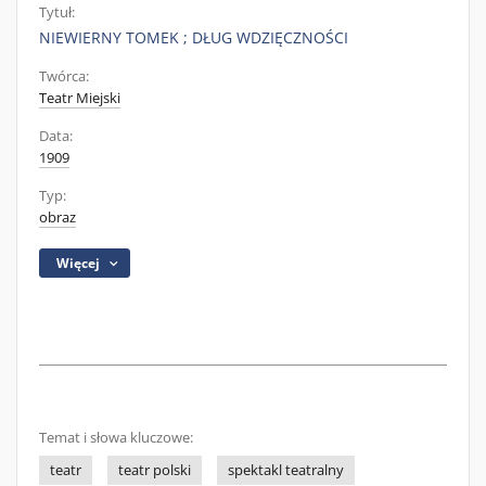
Tytuł:
NIEWIERNY TOMEK ; DŁUG WDZIĘCZNOŚCI
Twórca:
Teatr Miejski
Data:
1909
Typ:
obraz
Więcej
Temat i słowa kluczowe:
teatr
teatr polski
spektakl teatralny