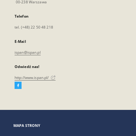
00-238 Warszawa
Telefon
tel. (+48) 22 50 48 218
E-Mail
ispan@ispan.pl
Odwiedź nas!
http://www.ispan.pl/
Facebook
Link
zewnętrzny,
otworzy
się
w
nowej
MAPA STRONY
karcie