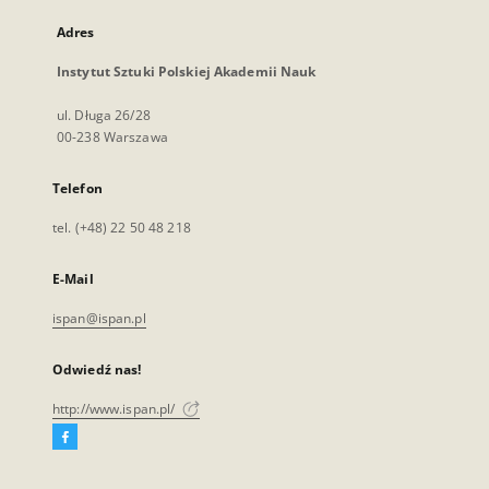
Adres
Instytut Sztuki Polskiej Akademii Nauk
ul. Długa 26/28
00-238 Warszawa
Telefon
tel. (+48) 22 50 48 218
E-Mail
ispan@ispan.pl
Odwiedź nas!
http://www.ispan.pl/
Facebook
Link
zewnętrzny,