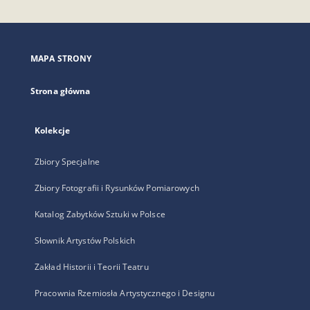
otworzy
się
w
nowej
MAPA STRONY
karcie
Strona główna
Kolekcje
Zbiory Specjalne
Zbiory Fotografii i Rysunków Pomiarowych
Katalog Zabytków Sztuki w Polsce
Słownik Artystów Polskich
Zakład Historii i Teorii Teatru
Pracownia Rzemiosła Artystycznego i Designu