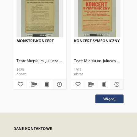
MONSTRE-KONCERT
KONCERT SYMFONICZNY
KO
Teatr Miejski im. Juliusza Słowackiego
Teatr Miejski im. Juliusza Słowackieg
Tea
1923
1917
191
obraz
obraz
obr
Więcej
DANE KONTAKTOWE