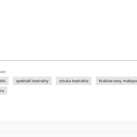
owe:
lski
spektakl teatralny
sztuka teatralna
Kraków (woj. małopol
tru