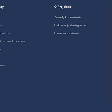
ksy
O Projekcie
Zasady korzystania
ca
Deklaracja dostępności
łtwórca
Dane kontaktowe
 i słowa kluczowe
s
wca