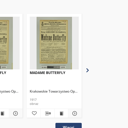
FLY
MADAME BUTTERFLY
MADAME BUTTERFLY
zystwo Operowe
Krakowskie Towarzystwo Operowe
Krakowskie Towarzystw
1917
1917
obraz
obraz
Więcej