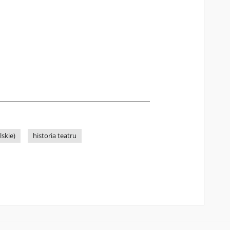
skie)
historia teatru