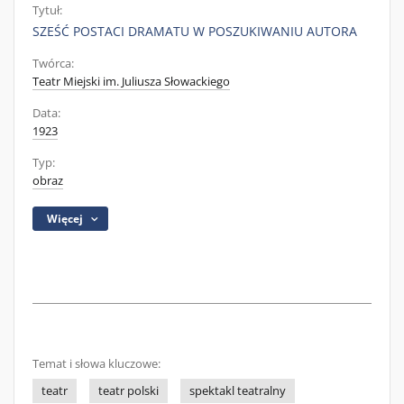
Tytuł:
SZEŚĆ POSTACI DRAMATU W POSZUKIWANIU AUTORA
Twórca:
Teatr Miejski im. Juliusza Słowackiego
Data:
1923
Typ:
obraz
Więcej
Temat i słowa kluczowe:
teatr
teatr polski
spektakl teatralny