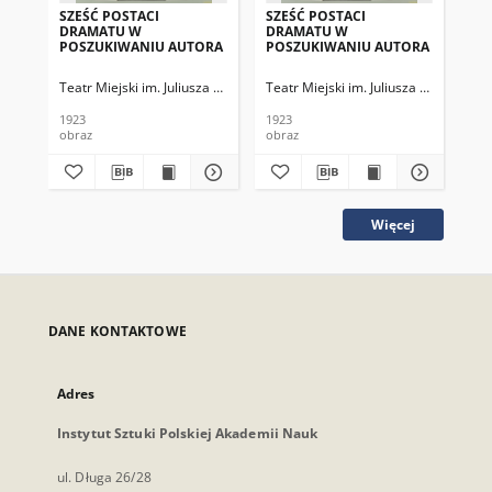
SZEŚĆ POSTACI
SZEŚĆ POSTACI
ŚW
DRAMATU W
DRAMATU W
POSZUKIWANIU AUTORA
POSZUKIWANIU AUTORA
Teatr Miejski im. Juliusza Słowackiego
Teatr Miejski im. Juliusza Słowackieg
Tea
1923
1923
192
obraz
obraz
obr
Więcej
DANE KONTAKTOWE
Adres
Instytut Sztuki Polskiej Akademii Nauk
ul. Długa 26/28