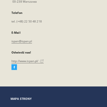
00-238 Warszawa
Telefon
tel. (+48) 22 50 48 218
E-Mail
ispan@ispan.pl
Odwiedź nas!
http://www.ispan.pl/
Facebook
Link
zewnętrzny,
otworzy
się
w
nowej
MAPA STRONY
karcie