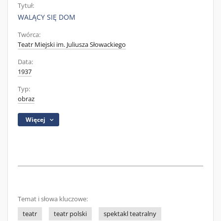
Tytuł:
WALĄCY SIĘ DOM
Twórca:
Teatr Miejski im. Juliusza Słowackiego
Data:
1937
Typ:
obraz
Więcej
Temat i słowa kluczowe:
teatr
teatr polski
spektakl teatralny