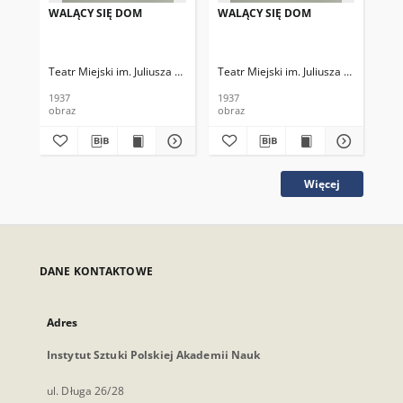
WALĄCY SIĘ DOM
WALĄCY SIĘ DOM
WA
Teatr Miejski im. Juliusza Słowackiego
Teatr Miejski im. Juliusza Słowackieg
Tea
1937
1937
193
obraz
obraz
obr
Więcej
DANE KONTAKTOWE
Adres
Instytut Sztuki Polskiej Akademii Nauk
ul. Długa 26/28