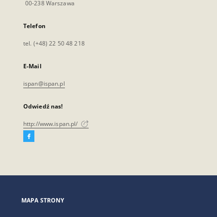
00-238 Warszawa
Telefon
tel. (+48) 22 50 48 218
E-Mail
ispan@ispan.pl
Odwiedź nas!
http://www.ispan.pl/
Facebook
Link
zewnętrzny,
otworzy
się
w
nowej
MAPA STRONY
karcie