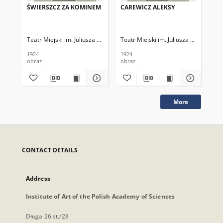
ŚWIERSZCZ ZA KOMINEM
CAREWICZ ALEKSY
SE
Teatr Miejski im. Juliusza Słowackiego
Teatr Miejski im. Juliusza Słowackieg
Tea
1924
1924
192
obraz
obraz
obr
More
CONTACT DETAILS
Address
Institute of Art of the Polish Academy of Sciences
Długa 26 st./28