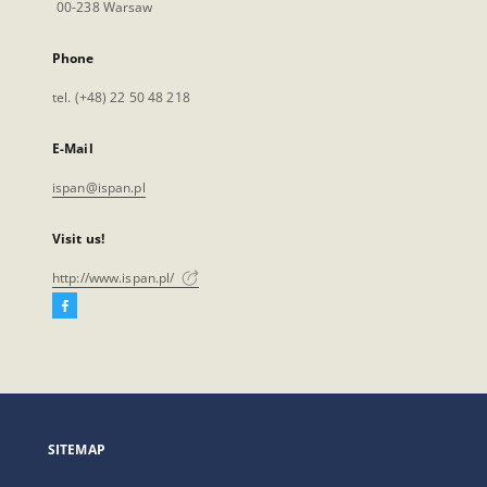
00-238 Warsaw
Phone
tel. (+48) 22 50 48 218
E-Mail
ispan@ispan.pl
Visit us!
http://www.ispan.pl/
Facebook
External
link,
will
open
in
a
SITEMAP
new
tab