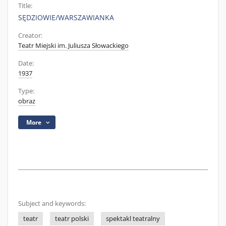
Title:
SĘDZIOWIE/WARSZAWIANKA
Creator:
Teatr Miejski im. Juliusza Słowackiego
Date:
1937
Type:
obraz
More
Subject and keywords:
teatr
teatr polski
spektakl teatralny