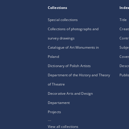
Collections
Inde
Special collections
Title
Collections of photographs and
Creat
survey drawings
Contr
Catalogue of Art Monuments in
Subje
Poland
Cove
Dictionary of Polish Artists
Descr
Department of the History and Theory
Publi
of Theatre
Decorative Arts and Design
Departament
Projects
...
View all collections