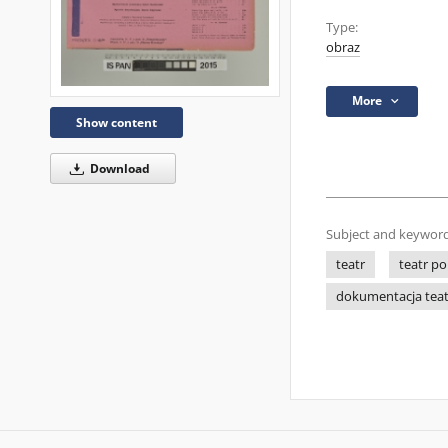
Type:
obraz
More
Show content
Download
Subject and keyword
teatr
teatr po
dokumentacja tea