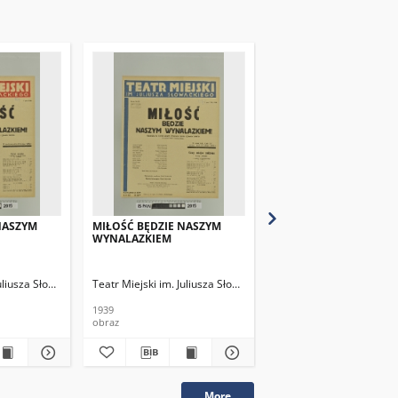
NASZYM
MIŁOŚĆ BĘDZIE NASZYM
MIŁOŚĆ BĘDZIE NASZ
WYNALAZKIEM
WYNALAZKIEM
Juliusza Słowackiego
Teatr Miejski im. Juliusza Słowackiego
Teatr Miejski im. Julius
1939
1939
obraz
obraz
More