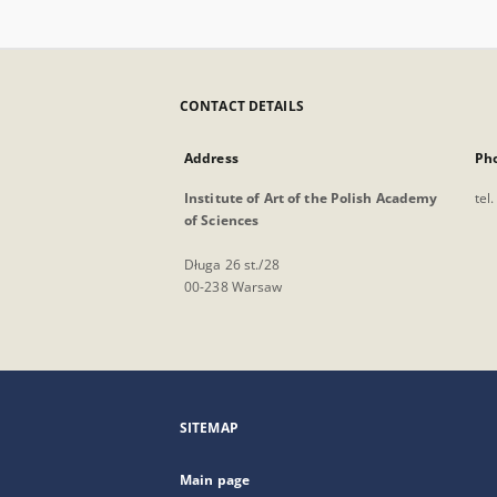
CONTACT DETAILS
Address
Ph
Institute of Art of the Polish Academy
tel
of Sciences
Długa 26 st./28
00-238 Warsaw
SITEMAP
Main page