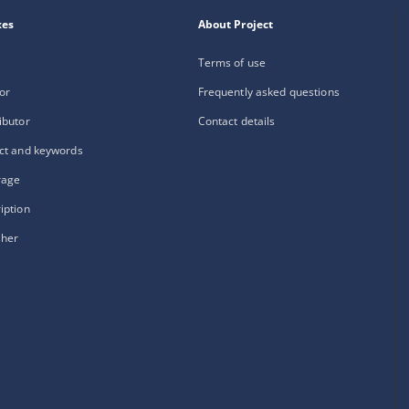
xes
About Project
Terms of use
or
Frequently asked questions
ibutor
Contact details
ct and keywords
rage
iption
sher