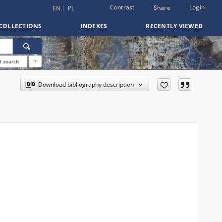
Contrast
Login
Share
EN
PL
COLLECTIONS
INDEXES
RECENTLY VIEWED
 search
?
Download bibliography description