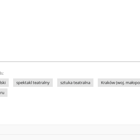
s:
lski
spektakl teatralny
sztuka teatralna
Kraków (woj. małopol
tru