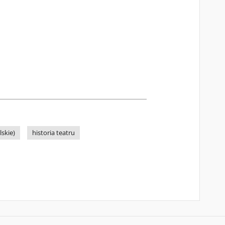
skie)
historia teatru