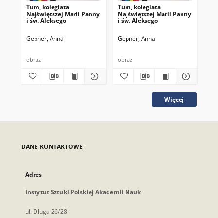
Tum, kolegiata
Tum, kolegiata
Tum
Najświętszej Marii Panny
Najświętszej Marii Panny
Naj
i św. Aleksego
i św. Aleksego
i ś
Gepner, Anna
Gepner, Anna
Ge
obraz
obraz
obr
Więcej
DANE KONTAKTOWE
Adres
Instytut Sztuki Polskiej Akademii Nauk
ul. Długa 26/28