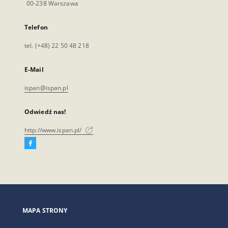
00-238 Warszawa
Telefon
tel. (+48) 22 50 48 218
E-Mail
ispan@ispan.pl
Odwiedź nas!
http://www.ispan.pl/
Facebook
Link
zewnętrzny,
otworzy
się
w
nowej
MAPA STRONY
karcie