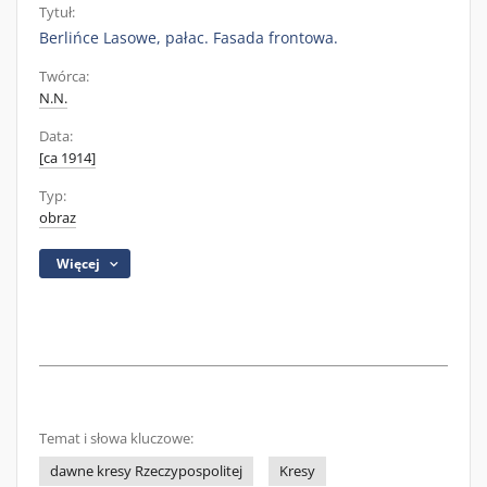
Tytuł:
Berlińce Lasowe, pałac. Fasada frontowa.
Twórca:
N.N.
Data:
[ca 1914]
Typ:
obraz
Więcej
Temat i słowa kluczowe:
dawne kresy Rzeczypospolitej
Kresy