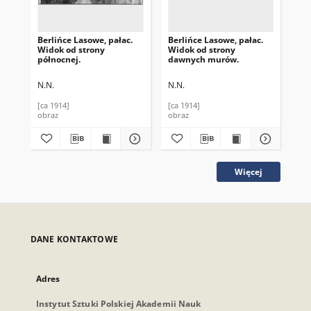
Berlińce Lasowe, pałac.
Berlińce Lasowe, pałac.
Ber
Widok od strony
Widok od strony
Wi
północnej.
dawnych murów.
pó
N.N.
N.N.
N.N
[ca 1914]
[ca 1914]
[ca
obraz
obraz
obr
Więcej
DANE KONTAKTOWE
Adres
Instytut Sztuki Polskiej Akademii Nauk