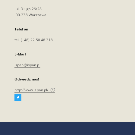
ul. Długa 26/28
00-238 Warszawa
Telefon
tel. (+48) 22 50 48 218
E-Mail
ispan@ispan.pl
Odwiedź nas!
http://www.ispan.pl/
Facebook
Link
zewnętrzny,
otworzy
się
w
nowej