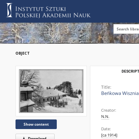
OBJECT
DESCRIPT
Title:
Beńkowa Wisznia,
Creator:
N.N.
Show content
Date:
[ca 1914]
Download