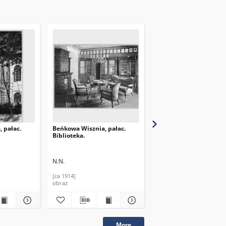
 pałac.
Beńkowa Wisznia, pałac.
Beńkowa Wisznia, pała
Biblioteka.
Elewacja ogrodowa.
N.N.
N.N.
[ca 1914]
[post 1920]
obraz
obraz
More