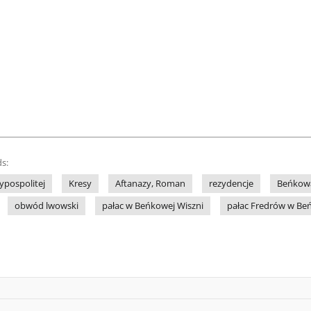
s:
ypospolitej
Kresy
Aftanazy, Roman
rezydencje
Beńkowa
obwód lwowski
pałac w Beńkowej Wiszni
pałac Fredrów w Be