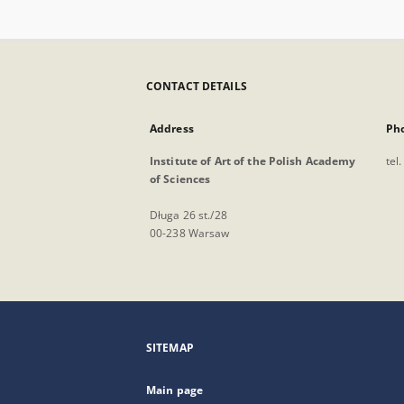
CONTACT DETAILS
Address
Ph
Institute of Art of the Polish Academy
tel
of Sciences
Długa 26 st./28
00-238 Warsaw
SITEMAP
Main page