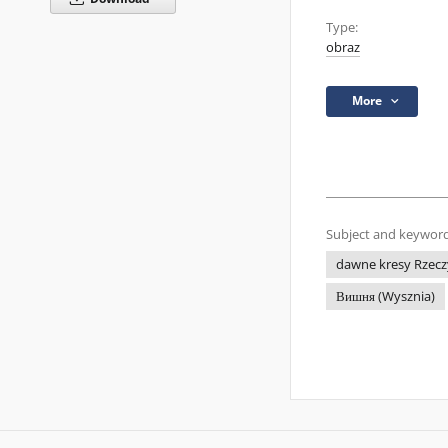
Type:
obraz
More
Subject and keyword
dawne kresy Rzecz
Вишня (Wysznia)