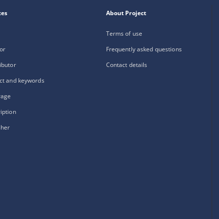
xes
About Project
Terms of use
or
Frequently asked questions
ibutor
Contact details
ct and keywords
rage
iption
sher