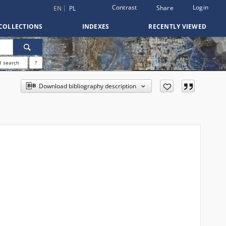
Contrast
Login
Share
EN
PL
COLLECTIONS
INDEXES
RECENTLY VIEWED
 search
?
Download bibliography description