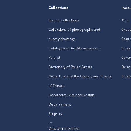
Collections
Inde
Special collections
Title
Collections of photographs and
Creat
survey drawings
Contr
Catalogue of Art Monuments in
Subje
Poland
Cove
Dictionary of Polish Artists
Descr
Department of the History and Theory
Publi
of Theatre
Decorative Arts and Design
Departament
Projects
...
View all collections