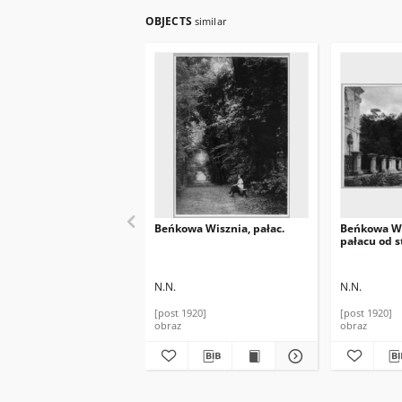
OBJECTS
similar
Beńkowa Wisznia, pałac.
Beńkowa Wi
pałacu od s
N.N.
N.N.
[post 1920]
[post 1920]
obraz
obraz