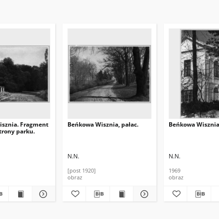
sznia. Fragment
Beńkowa Wisznia, pałac.
Beńkowa Wisznia,
trony parku.
N.N.
N.N.
[post 1920]
1969
obraz
obraz