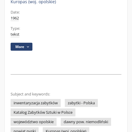
Kuropas (woj. opolskie)
Date:
1962
Type:
tekst
More
Subject and keywords:
inwentaryzacja zabytków
zabytki - Polska
Katalog Zabytków Sztuki w Polsce
województwo opolskie
dawny pow. niemodliński
powiat nyski
Kuropas (woj. opolskie)