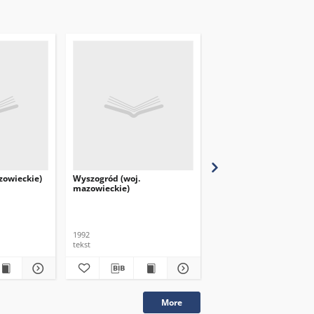
zowieckie)
Wyszogród (woj.
Zagroba (woj. mazowie
mazowieckie)
1992
1992
tekst
tekst
More