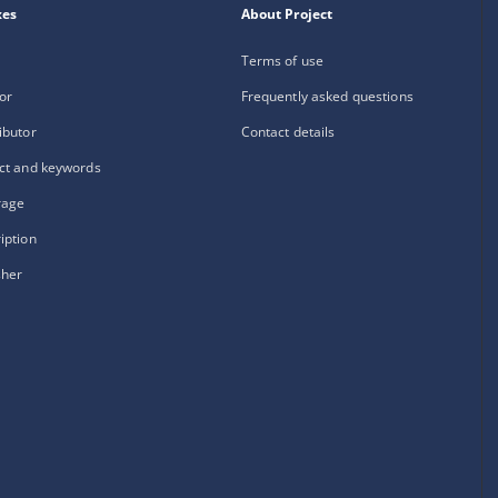
xes
About Project
Terms of use
or
Frequently asked questions
ibutor
Contact details
ct and keywords
rage
iption
sher