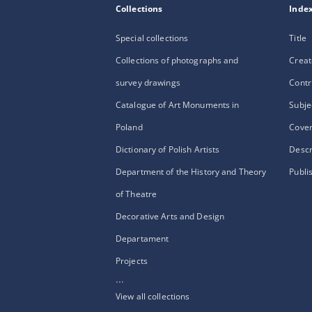
Collections
Inde
Special collections
Title
Collections of photographs and
Creat
survey drawings
Contr
Catalogue of Art Monuments in
Subje
Poland
Cove
Dictionary of Polish Artists
Descr
Department of the History and Theory
Publi
of Theatre
Decorative Arts and Design
Departament
Projects
...
View all collections