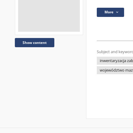
More
Show content
Subject and keyword
inwentaryzacja za
województwo maz