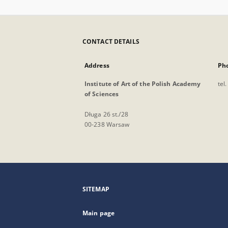
CONTACT DETAILS
Address
Ph
Institute of Art of the Polish Academy
tel
of Sciences
Długa 26 st./28
00-238 Warsaw
SITEMAP
Main page