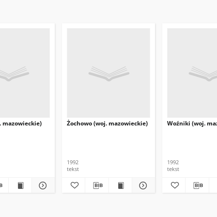
. mazowieckie)
Żochowo (woj. mazowieckie)
Woźniki (woj. ma
1992
1992
tekst
tekst