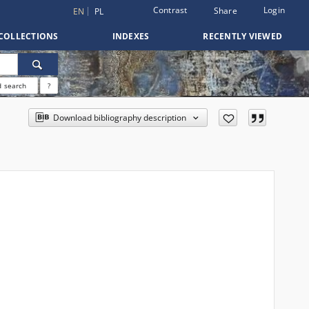
Contrast
Login
Share
EN
PL
COLLECTIONS
INDEXES
RECENTLY VIEWED
 search
?
Download bibliography description