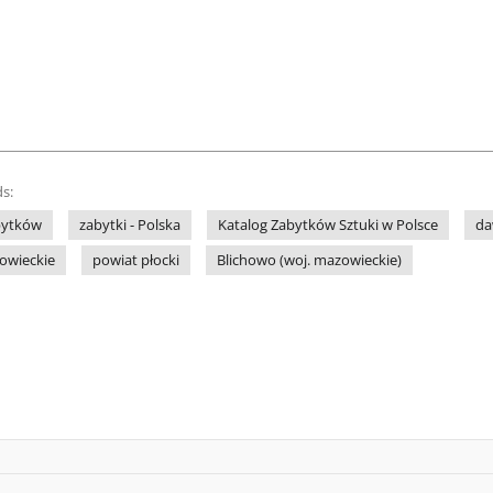
s:
bytków
zabytki - Polska
Katalog Zabytków Sztuki w Polsce
da
owieckie
powiat płocki
Blichowo (woj. mazowieckie)