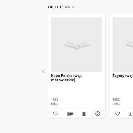
OBJECTS
similar
Kępa Polska (woj.
Żągoty (woj
mazowieckie)
1992
1992
tekst
tekst