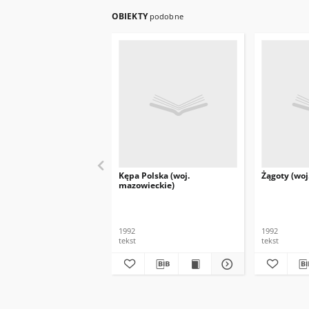
OBIEKTY
podobne
Kępa Polska (woj.
Żągoty (woj
mazowieckie)
1992
1992
tekst
tekst