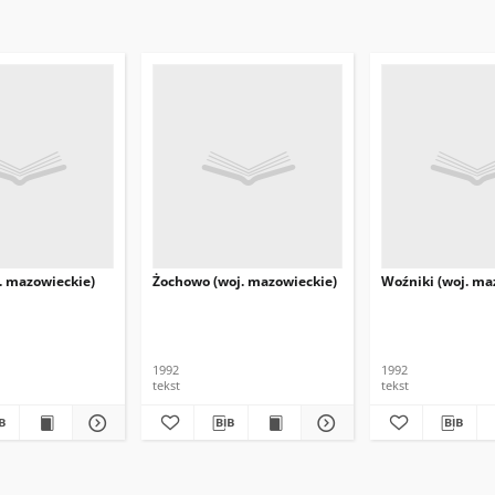
. mazowieckie)
Żochowo (woj. mazowieckie)
Woźniki (woj. ma
1992
1992
tekst
tekst