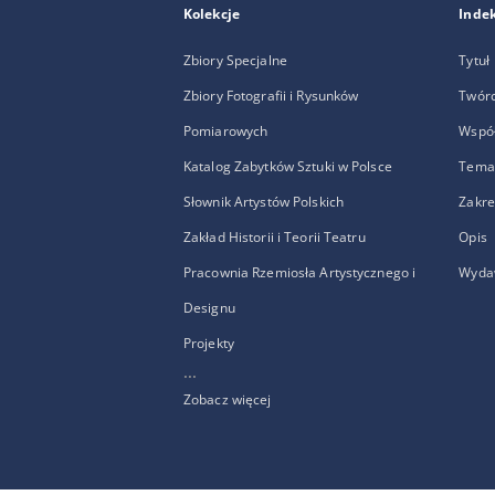
Kolekcje
Inde
Zbiory Specjalne
Tytuł
Zbiory Fotografii i Rysunków
Twór
Pomiarowych
Wspó
Katalog Zabytków Sztuki w Polsce
Temat
Słownik Artystów Polskich
Zakre
Zakład Historii i Teorii Teatru
Opis
Pracownia Rzemiosła Artystycznego i
Wyda
Designu
Projekty
...
Zobacz więcej