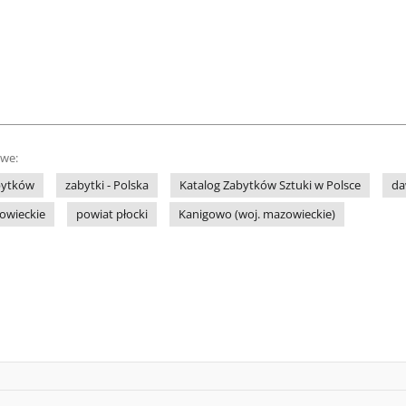
owe:
bytków
zabytki - Polska
Katalog Zabytków Sztuki w Polsce
da
owieckie
powiat płocki
Kanigowo (woj. mazowieckie)