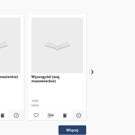
zowieckie)
Wyszogród (woj.
Zagroba (woj. mazowie
mazowieckie)
1992
1992
tekst
tekst
Więcej