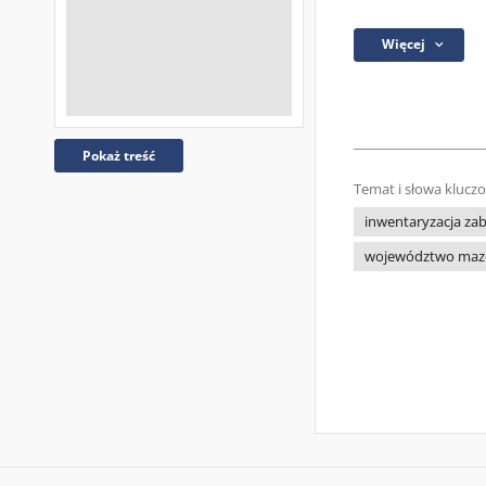
Więcej
Pokaż treść
Temat i słowa klucz
inwentaryzacja za
województwo maz