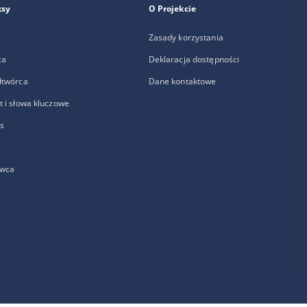
ksy
O Projekcie
Zasady korzystania
ca
Deklaracja dostępności
łtwórca
Dane kontaktowe
 i słowa kluczowe
s
wca