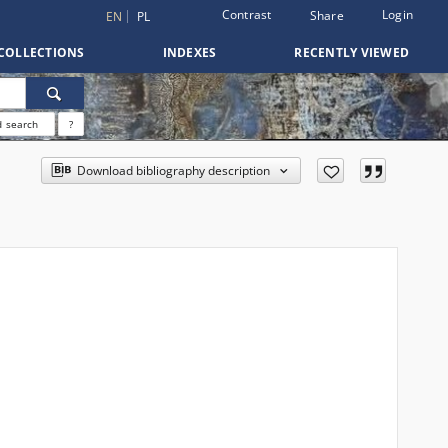
Contrast
Login
Share
EN
PL
COLLECTIONS
INDEXES
RECENTLY VIEWED
 search
?
Download bibliography description