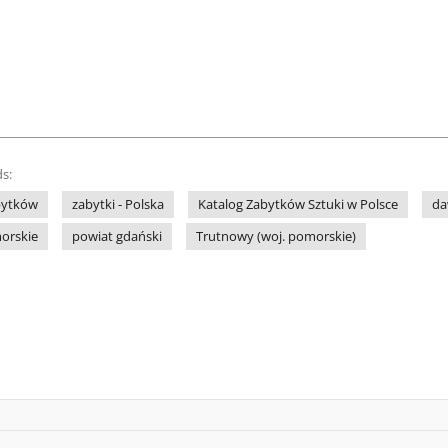
s:
bytków
zabytki - Polska
Katalog Zabytków Sztuki w Polsce
da
orskie
powiat gdański
Trutnowy (woj. pomorskie)