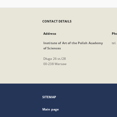
CONTACT DETAILS
Address
Ph
Institute of Art of the Polish Academy
tel
of Sciences
Długa 26 st./28
00-238 Warsaw
SITEMAP
Main page