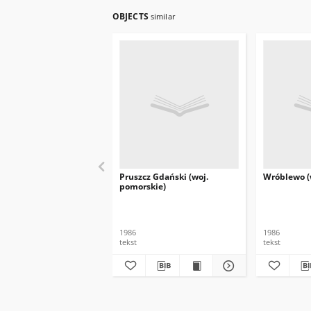
OBJECTS
similar
Pruszcz Gdański (woj.
Wróblewo (
pomorskie)
1986
1986
tekst
tekst