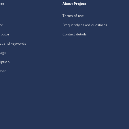
xes
About Project
Terms of use
or
Frequently asked questions
ibutor
Contact details
ct and keywords
rage
iption
sher