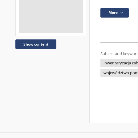
More
Show content
Subject and keyword
inwentaryzacja za
województwo pom