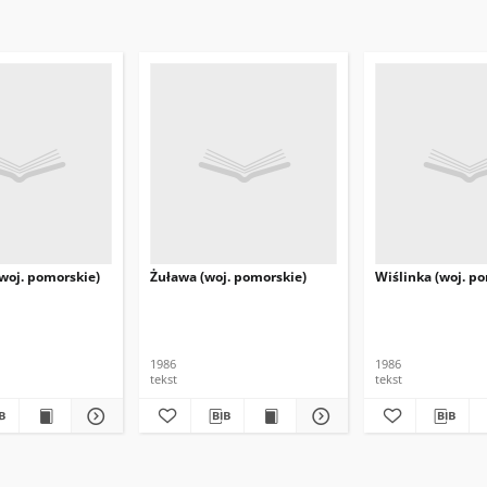
woj. pomorskie)
Żuława (woj. pomorskie)
Wiślinka (woj. p
1986
1986
tekst
tekst