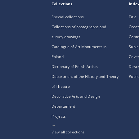
Collections
Inde
Special collections
Title
Collections of photographs and
Creat
survey drawings
Contr
Catalogue of Art Monuments in
Subje
Poland
Cove
Dictionary of Polish Artists
Descr
Department of the History and Theory
Publi
of Theatre
Decorative Arts and Design
Departament
Projects
...
View all collections