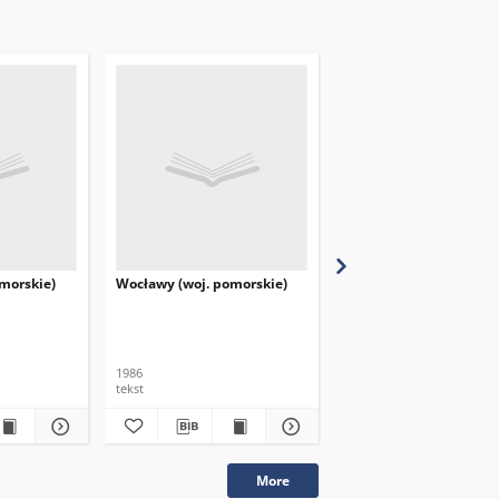
omorskie)
Wocławy (woj. pomorskie)
Trąbki Wielkie (woj.
pomorskie)
1986
1986
tekst
tekst
More