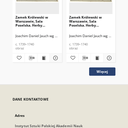
Zamek Królewski w
Zamek Królewski w
Za
Warszawie, Sala
Warszawie, Sala
War
Poselska. Herby
Poselska. Herby
Pos
województw kijowskiego
województw trockiego i
wo
i czernichowskiego
kaliskiego
i ł
Joachim Daniel Jauch wg proj. Carla Friedricha Pöppelmanna lub nieokr
Joachim Daniel Jauch wg proj. Carla 
Joa
c. 1739–1740
c. 1739–1740
c. 
obraz
obraz
obr
Więcej
DANE KONTAKTOWE
Adres
Instytut Sztuki Polskiej Akademii Nauk