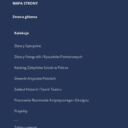
MAPA STRONY
karcie
Strona główna
Kolekcje
Zbiory Specjalne
Zbiory Fotografii i Rysunków Pomiarowych
Katalog Zabytków Sztuki w Polsce
Słownik Artystów Polskich
Zakład Historii i Teorii Teatru
Pracownia Rzemiosła Artystycznego i Designu
Projekty
...
Zobacz więcej