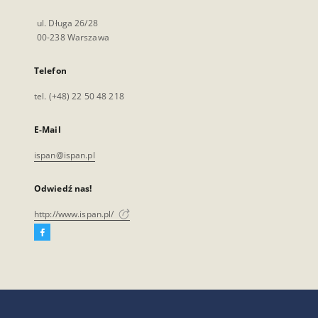
ul. Długa 26/28
00-238 Warszawa
Telefon
tel. (+48) 22 50 48 218
E-Mail
ispan@ispan.pl
Odwiedź nas!
http://www.ispan.pl/
Facebook
Link
zewnętrzny,
otworzy
się
w
nowej