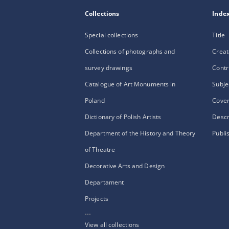
Collections
Inde
Special collections
Title
Collections of photographs and
Creat
survey drawings
Contr
Catalogue of Art Monuments in
Subje
Poland
Cove
Dictionary of Polish Artists
Descr
Department of the History and Theory
Publi
of Theatre
Decorative Arts and Design
Departament
Projects
...
View all collections