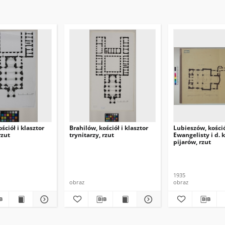
ściół i klasztor
Brahilów, kościół i klasztor
Lubieszów, kośció
rzut
trynitarzy, rzut
Ewangelisty i d. k
pijarów, rzut
1935
obraz
obraz