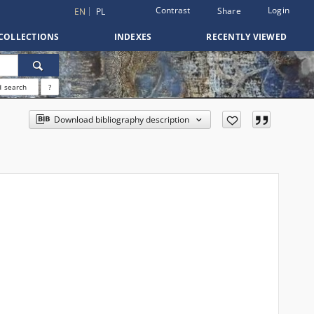
Contrast
Login
Share
EN
PL
COLLECTIONS
INDEXES
RECENTLY VIEWED
 search
?
Download bibliography description