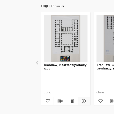
OBJECTS
similar
Brahilów, klasztor trynitarzy,
Brahilów, ko
rzut
trynitarzy, 
obraz
obraz