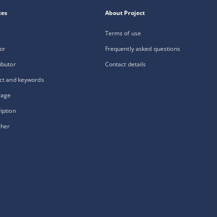
xes
About Project
Terms of use
or
Frequently asked questions
ibutor
Contact details
ct and keywords
rage
iption
sher