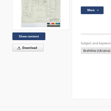
More
Show content
Subject and keyword
Download
Brahilów (Ukraina)