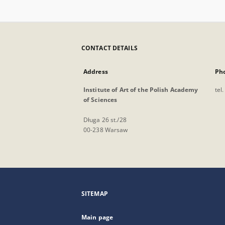
CONTACT DETAILS
Address
Ph
Institute of Art of the Polish Academy
tel
of Sciences
Długa 26 st./28
00-238 Warsaw
SITEMAP
Main page