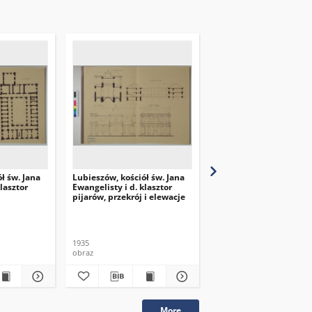
ł św. Jana
Lubieszów, kościół św. Jana
Lubieszów, kościół św.
lasztor
Ewangelisty i d. klasztor
Ewangelisty i d. klaszt
pijarów, przekrój i elewacje
pijarów
1935
1935
obraz
obraz
More