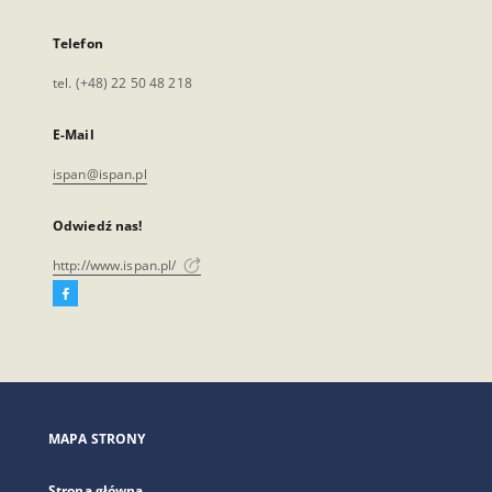
Telefon
tel. (+48) 22 50 48 218
E-Mail
ispan@ispan.pl
Odwiedź nas!
http://www.ispan.pl/
Facebook
Link
zewnętrzny,
otworzy
się
w
nowej
MAPA STRONY
karcie
Strona główna