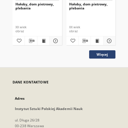
Hołoby, dom pietrowy,
Hołoby, dom pietrowy,
Ho
plebania
plebania
pl
XX wiek
XX wiek
XX 
obraz
obraz
obr
Więcej
DANE KONTAKTOWE
Adres
Instytut Sztuki Polskiej Akademii Nauk
ul. Długa 26/28
00-238 Warszawa