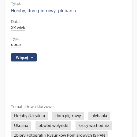
Tytuł:
Hołoby, dom pietrowy, plebania
Data:
XX wiek
Typ:
obraz
Więcej
Temat i słowa kluczowe:
Hołoby (Ukraina)
dom piętrowy
plebania
Ukraina
obwód wołyński
kresy wschodnie
Zbiory Fotografii i Rysunków Pomiarowych IS PAN