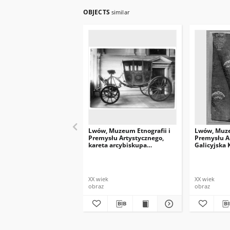
OBJECTS
similar
Lwów, Muzeum Etnografii i
Lwów, Muze
Premysłu Artystycznego,
Premysłu A
kareta arcybiskupa
Galicyjska 
lwowskiego
Oszczędnoś
wschodnia
XX wiek
XX wiek
obraz
obraz