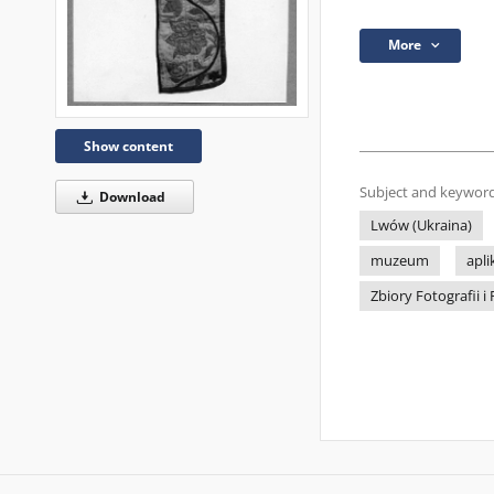
More
Show content
Subject and keyword
Download
Lwów (Ukraina)
muzeum
apli
Zbiory Fotografii