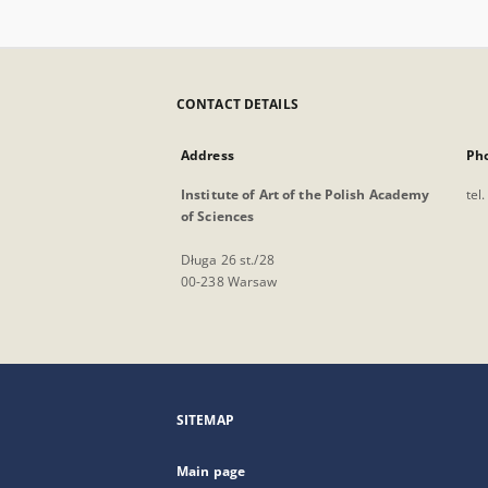
CONTACT DETAILS
Address
Ph
Institute of Art of the Polish Academy
tel
of Sciences
Długa 26 st./28
00-238 Warsaw
SITEMAP
Main page