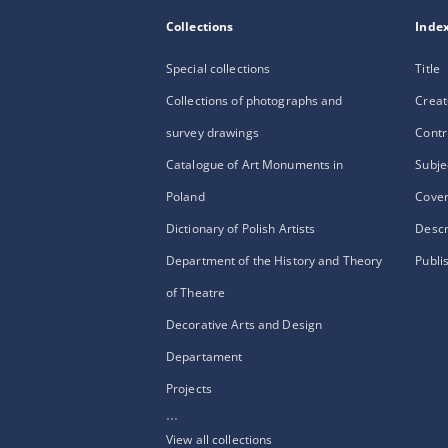
Collections
Inde
Special collections
Title
Collections of photographs and
Creat
survey drawings
Contr
Catalogue of Art Monuments in
Subje
Poland
Cove
Dictionary of Polish Artists
Descr
Department of the History and Theory
Publi
of Theatre
Decorative Arts and Design
Departament
Projects
...
View all collections