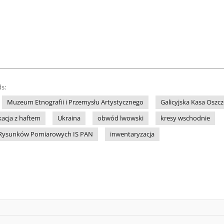
s:
Muzeum Etnografii i Przemysłu Artystycznego
Galicyjska Kasa Oszc
kacja z haftem
Ukraina
obwód lwowski
kresy wschodnie
 i Rysunków Pomiarowych IS PAN
inwentaryzacja