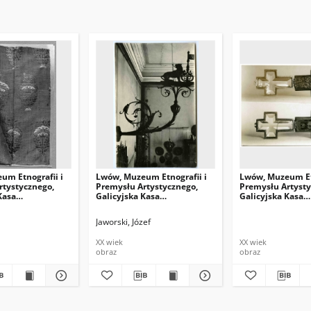
um Etnografii i
Lwów, Muzeum Etnografii i
Lwów, Muzeum Etn
rtystycznego,
Premysłu Artystycznego,
Premysłu Artysty
Kasa
Galicyjska Kasa
Galicyjska Kasa
ci, tkanina
Oszczędności, meble
Oszczędności, go
gdańskie
kowalskiego majs
Jaworski, Józef
ślusarskiego
XX wiek
XX wiek
obraz
obraz