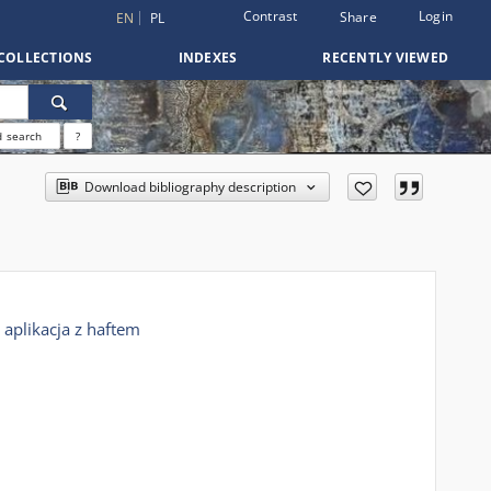
Contrast
Login
Share
EN
PL
COLLECTIONS
INDEXES
RECENTLY VIEWED
 search
?
Download bibliography description
aplikacja z haftem