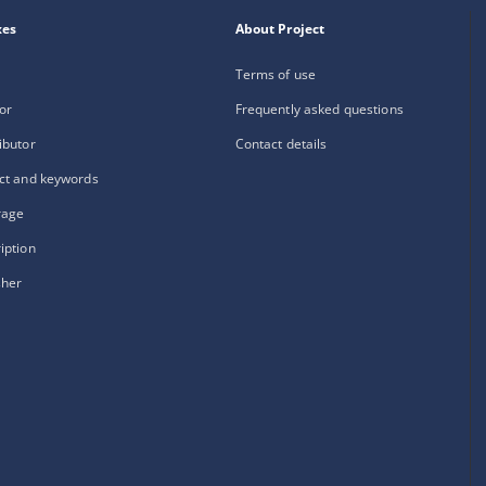
xes
About Project
Terms of use
or
Frequently asked questions
ibutor
Contact details
ct and keywords
rage
iption
sher