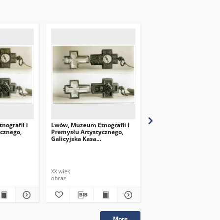
ografii i
Lwów, Muzeum Etnografii i
Lwów, Muzeum Etnograf
cznego,
Premysłu Artystycznego,
Premysłu Artystyczneg
Galicyjska Kasa
Galicyjska Kasa
dło
Oszczędności, zegarek
Oszczędności
tra
krzyżyk
XX wiek
przed 1914
obraz
obraz
More