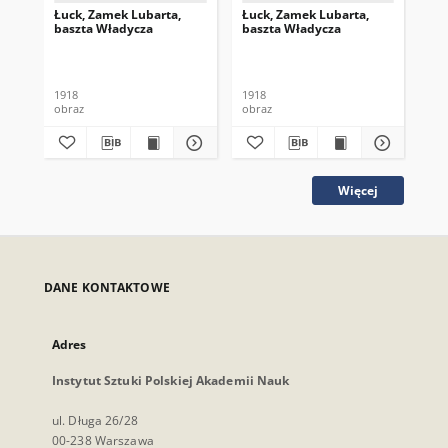
Łuck, Zamek Lubarta,
Łuck, Zamek Lubarta,
Łu
baszta Władycza
baszta Władycza
ba
1918
1918
191
obraz
obraz
obr
Więcej
DANE KONTAKTOWE
Adres
Instytut Sztuki Polskiej Akademii Nauk
ul. Długa 26/28
00-238 Warszawa