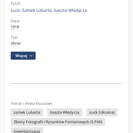
Tytuł:
Łuck, Zamek Lubarta, baszta Władycza
Data:
1918
Typ:
obraz
Więcej
Temat i słowa kluczowe:
zamek Lubarta
baszta Władycza
Łuck (Ukraina)
Zbiory Fotografii i Rysunków Pomiarowych IS PAN
inwentaryzacja