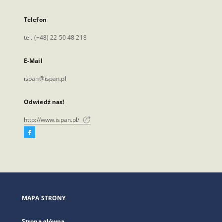
Telefon
tel. (+48) 22 50 48 218
E-Mail
ispan@ispan.pl
Odwiedź nas!
http://www.ispan.pl/
Facebook
Link
zewnętrzny,
otworzy
się
w
nowej
MAPA STRONY
karcie
Strona główna