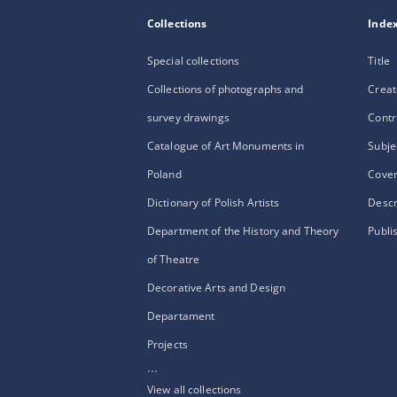
Collections
Inde
Special collections
Title
Collections of photographs and
Creat
survey drawings
Contr
Catalogue of Art Monuments in
Subje
Poland
Cove
Dictionary of Polish Artists
Descr
Department of the History and Theory
Publi
of Theatre
Decorative Arts and Design
Departament
Projects
...
View all collections