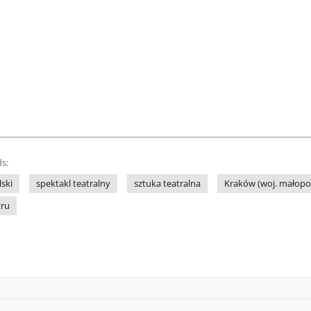
s:
lski
spektakl teatralny
sztuka teatralna
Kraków (woj. małopol
tru