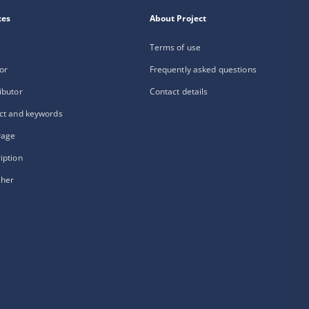
xes
About Project
Terms of use
or
Frequently asked questions
ibutor
Contact details
ct and keywords
rage
iption
sher