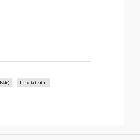
skie)
historia teatru