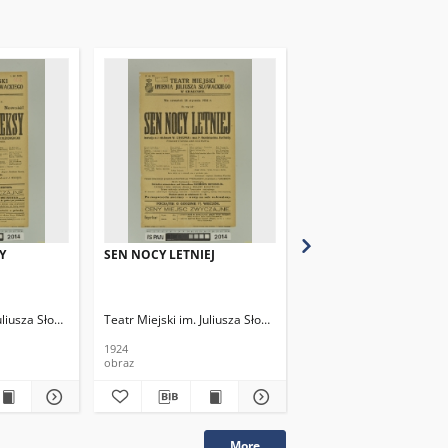
Y
SEN NOCY LETNIEJ
GAJUSS CEZAR KALIGU
Juliusza Słowackiego
Teatr Miejski im. Juliusza Słowackiego
Teatr Miejski im. Julius
1924
1924
obraz
obraz
More