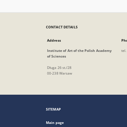
CONTACT DETAILS
Address
Ph
Institute of Art of the Polish Academy
tel
of Sciences
Długa 26 st./28
00-238 Warsaw
SITEMAP
Main page