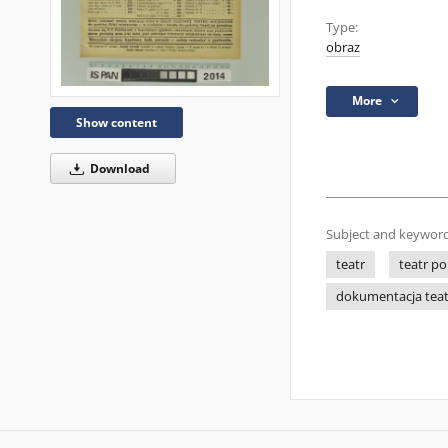
Type:
obraz
More
Show content
Download
Subject and keyword
teatr
teatr po
dokumentacja tea