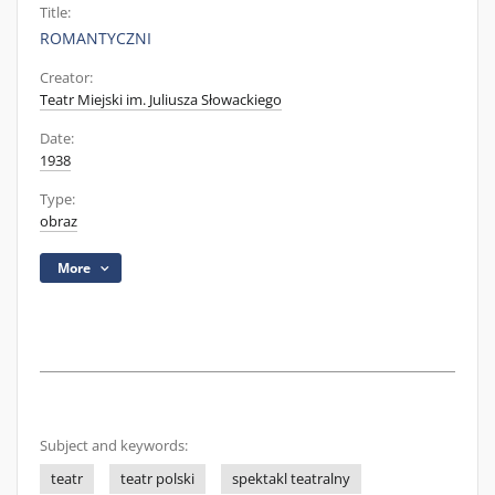
Title:
ROMANTYCZNI
Creator:
Teatr Miejski im. Juliusza Słowackiego
Date:
1938
Type:
obraz
More
Subject and keywords:
teatr
teatr polski
spektakl teatralny