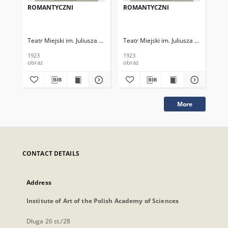
ROMANTYCZNI
ROMANTYCZNI
RO
Teatr Miejski im. Juliusza Słowackiego
Teatr Miejski im. Juliusza Słowackieg
Tea
1923
1923
193
obraz
obraz
obr
More
CONTACT DETAILS
Address
Institute of Art of the Polish Academy of Sciences
Długa 26 st./28