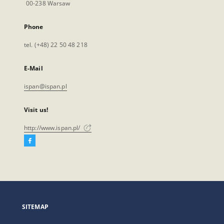
00-238 Warsaw
Phone
tel. (+48) 22 50 48 218
E-Mail
ispan@ispan.pl
Visit us!
http://www.ispan.pl/
Facebook
External
link,
will
open
in
a
SITEMAP
new
tab